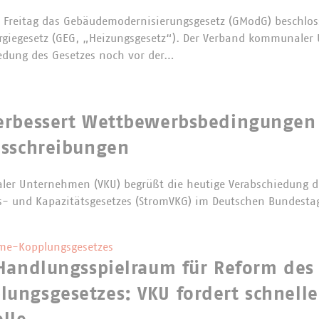
Freitag das Gebäudemodernisierungsgesetz (GModG) beschloss
rgiegesetz (GEG, „Heizungsgesetz“). Der Verband kommunaler
edung des Gesetzes noch vor der…
erbessert Wettbewerbsbedingungen
usschreibungen
er Unternehmen (VKU) begrüßt die heutige Verabschiedung d
s- und Kapazitätsgesetzes (StromVKG) im Deutschen Bundesta
me-Kopplungsgesetzes
Handlungsspielraum für Reform des 
ungsgesetzes: VKU fordert schnelle