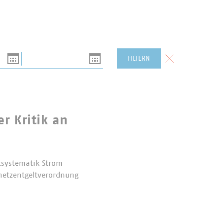
Bis
Formular zurück
FILTERN
r Kritik an
tsystematik Strom
mnetzentgeltverordnung