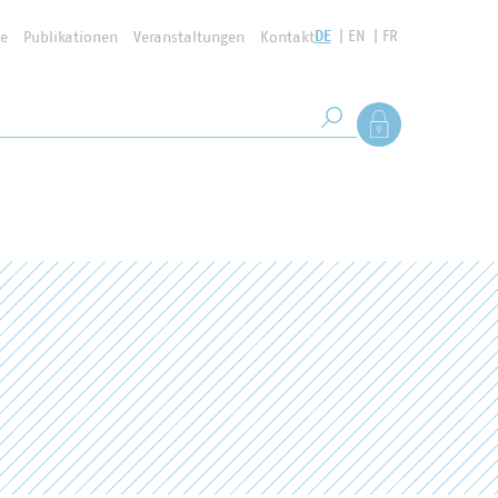
DE
EN
FR
se
Publikationen
Veranstaltungen
Kontakt
Suchbegriff
Als Mitglied anmel
Suche starten