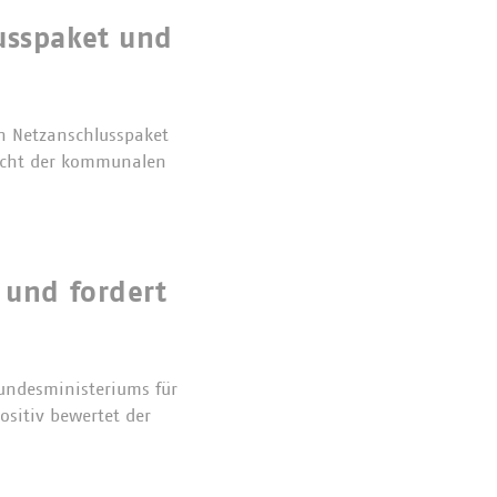
usspaket und
n Netzanschlusspaket
Sicht der kommunalen
 und fordert
undesministeriums für
ositiv bewertet der