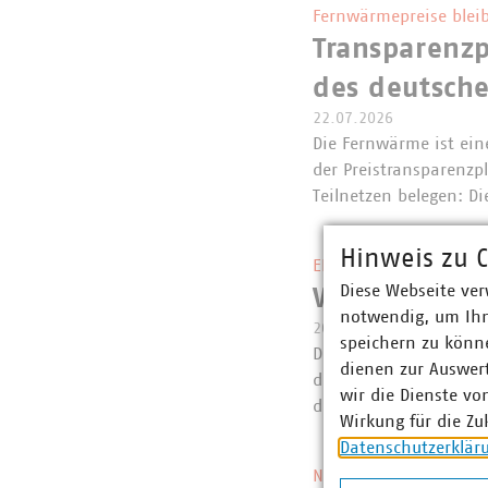
Fernwärmepreise bleib
Transparenzp
des deutsch
22.07.2026
Die Fernwärme ist eine
der Preistransparenzp
Teilnetzen belegen: 
Hinweis zu C
EEG und Netzpaket
Diese Webseite ver
VKU-Erstein
notwendig, um Ihn
20.07.2026
speichern zu könne
Die Bundesregierung 
dienen zur Auswer
das Netzpaket gestart
wir die Dienste vo
der Verzahnung von 
Wirkung für die Zu
Datenschutzerklär
Neue Regelung