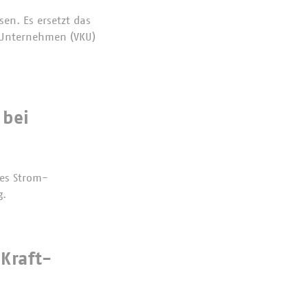
en. Es ersetzt das
 Unternehmen (VKU)
 bei
es Strom-
g.
Kraft-