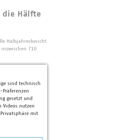
 die Hälfte
lle Halbjahresbericht
n inzwischen 710
ige sind technisch
nhörung
z-Präferenzen
ng gesetzt und
etz (EEG 2027) und
n Videos nutzen
ge Fortschritte bei
 Privatsphäre mit