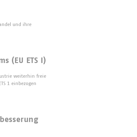
andel und ihre
s (EU ETS I)
ustrie weiterhin freie
 ETS 1 einbezogen
hbesserung