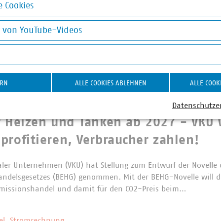
 Cookies
ernichtungsverbot für Textilien:
okies
rantwortung jetzt konsequent umse
g von YouTube-Videos
on YouTube-Videos
fen große Unternehmen in der EU bestimmte unverkaufte Textil
s und Schuhe grundsätzlich nicht mehr vernichten. Die Regelun
gn-Verordnung für nachhaltige Produkte (ESPR)…
ERN
ALLE COOKIES ABLEHNEN
ALLE COOK
Datenschutze
es BEHG
r Heizen und Tanken ab 2027 - VKU 
profitieren, Verbraucher zahlen!
er Unternehmen (VKU) hat Stellung zum Entwurf der Novelle 
andelsgesetzes (BEHG) genommen. Mit der BEHG-Novelle will d
Emissionshandel und damit für den CO2-Preis beim…
ziel, Stromrechnung