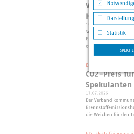
Notwendige
VKU zum EU-V
Notwendige Co
Herstellerve
Darstellun
19.07.2026
Darstellung v
Seit dem 19. Juli dür
Statistik
Bekleidungsaccessoire
Statistik
europäischen Ökodesi
SPEICH
Entwurf der Novelle d
CO2-Preis fü
Spekulanten 
17.07.2026
Der Verband kommunal
Brennstoffemissionsh
die Weichen für den 
ETS, Elektrifizierungs