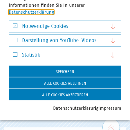
Informationen finden Sie in unserer
Datenschutzerklärung
.
Notwendige Cookies
Notwendige Cookies
Darstellung von YouTube-Videos
Darstellung von YouTube-Videos
Statistik
Statistik
VKU-Bereiche
SPEICHERN
ALLE COOKIES ABLEHNEN
ALLE COOKIES AKZEPTIEREN
Datenschutzerklärung
Impressum
WASSER/ABWASSER
ENERGIEWIRTSCHAFT
ABFALLWIRTSCHAFT
RECHT
DIGITALISIERUNG/TK
Zum 