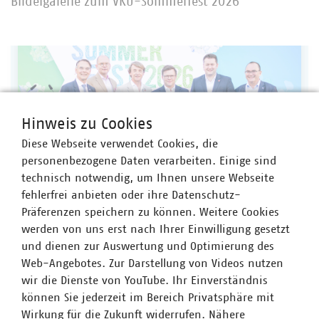
Bildergalerie zum VKU-Sommerfest 2026
Hinweis zu Cookies
Diese Webseite verwendet Cookies, die
personenbezogene Daten verarbeiten. Einige sind
technisch notwendig, um Ihnen unsere Webseite
fehlerfrei anbieten oder ihre Datenschutz-
Präferenzen speichern zu können. Weitere Cookies
werden von uns erst nach Ihrer Einwilligung gesetzt
und dienen zur Auswertung und Optimierung des
Web-Angebotes. Zur Darstellung von Videos nutzen
Überbrachte ein Grußwort der Bundesregierung: Carsten Schneider MdB,
Bundesminister für Umwelt, Klimaschutz, Naturschutz und nukleare Sicherheit
wir die Dienste von YouTube. Ihr Einverständnis
mit VKU-Präsident Thorsten Kornblum, VKU-Hauptgeschäftsführer Ingbert
können Sie jederzeit im Bereich Privatsphäre mit
Liebing und den drei VKU-Vizepräsidenten Carsten Liedtke, Karsten Specht und
Wirkung für die Zukunft widerrufen. Nähere
Uwe Feige
© VKU