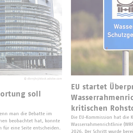
©
dbrnjhrj/stock.adobe.com
EU startet Überp
ortung soll
Wasserrahmenric
kritischen Rohst
Wenn man die Debatte im
Die EU‑Kommission hat die K
hen beobachtet hat, konnte
Wasserrahmenrichtlinie (WRRL)
für eine Seite entscheiden.
2026. Der Schritt wurde ber