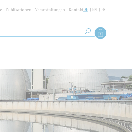
DE
EN
FR
se
Publikationen
Veranstaltungen
Kontakt
Suchbegriff
Als Mitglied anmel
Suche starten