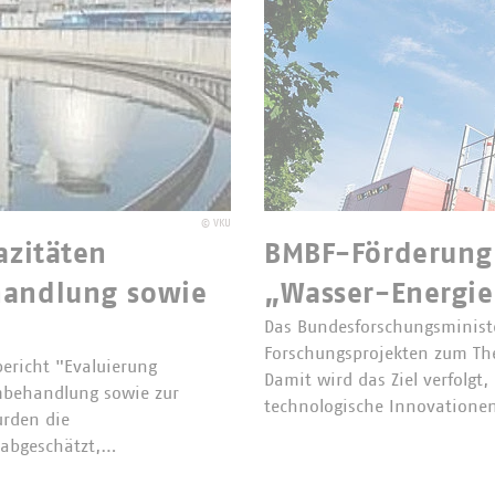
©
VKU
azitäten
BMBF-Förderung 
handlung sowie
„Wasser-Energi
Das Bundesforschungsminis
Forschungsprojekten zum Th
ericht "Evaluierung
Damit wird das Ziel verfolgt
mbehandlung sowie zur
technologische Innovatione
urden die
 abgeschätzt,…