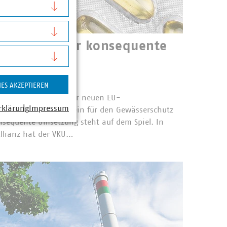
he Allianz für konsequente
rweiterten
twortung
IES AKZEPTIEREN
erverantwortung in der neuen EU-
rklärung
Impressum
 wurde ein Meilenstein für den Gewässerschutz
nsequente Umsetzung steht auf dem Spiel. In
Allianz hat der VKU…