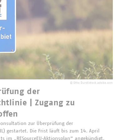
©
Otto Durst/stock.adobe.com
rüfung der
htlinie | Zugang zu
offen
onsultation zur Überprüfung der
 gestartet. Die Frist läuft bis zum 14. April
eits im „RESourceEU‑Aktionsplan“ angekündigt.