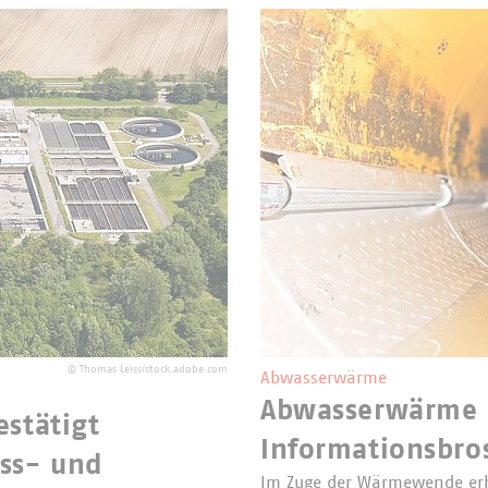
©
Thomas Leiss/stock.adobe.com
Abwasserwärme
Abwasserwärme e
stätigt
Informationsbros
ss- und
Im Zuge der Wärmewende erh