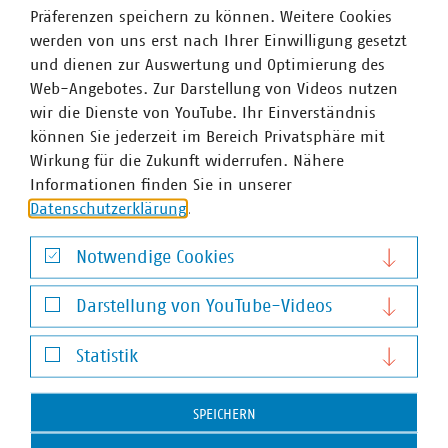
Präferenzen speichern zu können. Weitere Cookies
werden von uns erst nach Ihrer Einwilligung gesetzt
und dienen zur Auswertung und Optimierung des
Web-Angebotes. Zur Darstellung von Videos nutzen
wir die Dienste von YouTube. Ihr Einverständnis
können Sie jederzeit im Bereich Privatsphäre mit
Wirkung für die Zukunft widerrufen. Nähere
Informationen finden Sie in unserer
Kommunale Marke
Datenschutzerklärung
.
Notwendige Cookies
©
Verband kommunaler Unternehmen e.V. (VKU)
Notwendige Cookies
Darstellung von YouTube-Videos
Darstellung von YouTube-Videos
Statistik
Statistik
SPEICHERN