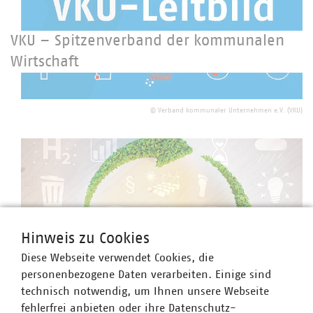
VKU – Spitzenverband der kommunalen
Wirtschaft
©
Verband kommunaler Unternehmen e.V. (VKU)
Hinweis zu Cookies
Diese Webseite verwendet Cookies, die
Unsere Verantwortung
personenbezogene Daten verarbeiten. Einige sind
technisch notwendig, um Ihnen unsere Webseite
fehlerfrei anbieten oder ihre Datenschutz-
©
malp/stock.adobe.com