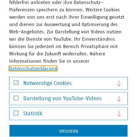
fehlerfrei anbieten oder ihre Datenschutz-
Projekten, neuen Kooperationen und praxisnahen
Präferenzen speichern zu können. Weitere Cookies
Lösungen zeigen Städte und Gemeinden, wie
werden von uns erst nach Ihrer Einwilligung gesetzt
Ressourcen…
und dienen zur Auswertung und Optimierung des
Web-Angebotes. Zur Darstellung von Videos nutzen
wir die Dienste von YouTube. Ihr Einverständnis
können Sie jederzeit im Bereich Privatsphäre mit
Wirkung für die Zukunft widerrufen. Nähere
Informationen finden Sie in unserer
Datenschutzerklärung
.
Notwendige Cookies
Notwendige Cookies
Darstellung von YouTube-Videos
Darstellung von YouTube-Videos
©
c_scharfsinn86_AdobeStock
Statistik
Neues Förderprogramm für Ladeinfrastruktur
Statistik
Bund startet Ladeoffensive für schwere
E‑Nutzfahrzeuge
SPEICHERN