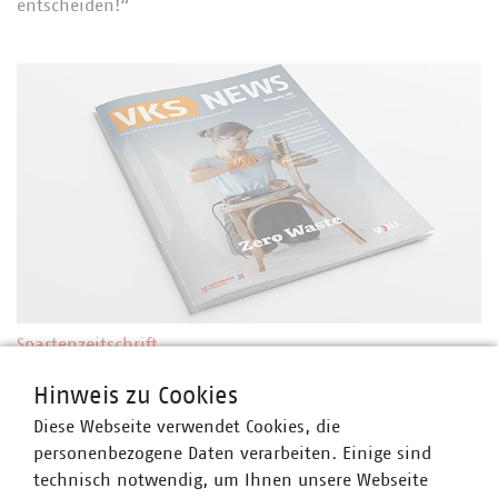
entscheiden!“
Spartenzeitschrift
Ressourcen schützen, Kreisläufe schließen: Zero
Hinweis zu Cookies
Waste als kommunale Zukunftsaufgabe
Diese Webseite verwendet Cookies, die
Zero Waste bedeutet mehr als Abfallvermeidung:
personenbezogene Daten verarbeiten. Einige sind
Kommunale Unternehmen treiben den Wandel hin zu
technisch notwendig, um Ihnen unsere Webseite
einer echten Kreislaufwirtschaft voran. Mit innovativen