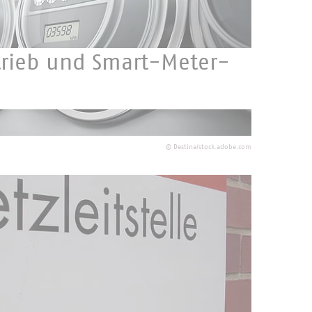
trieb und Smart-Meter-
Energiewende.
©
Destina/stock.adobe.com