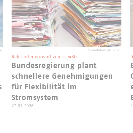
om
©
rdnzl/stock.adobe.com
Referentenentwurf zum FlexBG
G
Bundesregierung plant
schnellere Genehmigungen
s
für Flexibilität im
Stromsystem
27.07.2026
2