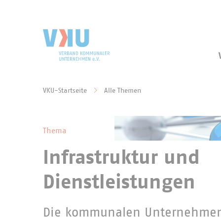
Zum Hauptinhalt springen
Zur Suche springen
VKU-Startseite
Alle Themen
Sie befinden sich hier:
Thema
Infrastruktur und
Dienstleistungen
Die kommunalen Unternehme