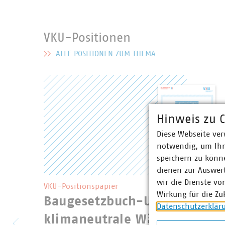
VKU-Positionen
ALLE POSITIONEN ZUM THEMA
MEHR ZU VKU-POSITIONEN
Hinweis zu C
Diese Webseite ver
notwendig, um Ihn
speichern zu könne
dienen zur Auswer
wir die Dienste vo
VKU-Positionspapier
Wirkung für die Zu
Baugesetzbuch-Upgrade - M
Datenschutzerklär
klimaneutrale Wärme: Auch 