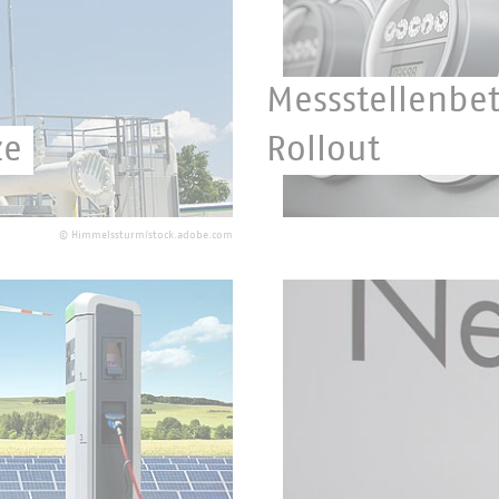
Messstellenbe
ze
Rollout
 kommunale Unternehmen
Die Digitalisierung der 
©
Himmelssturm/stock.adobe.com