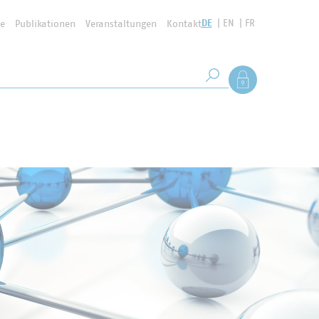
DE
EN
FR
se
Publikationen
Veranstaltungen
Kontakt
Suchbegriff
Als Mitglied anmel
Suche starten