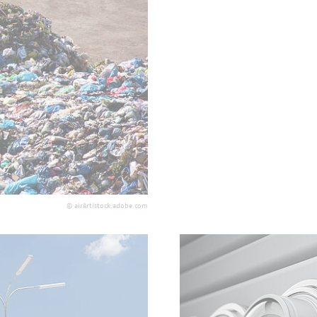
 Abfallbetriebe.
©
airArt/stock.adobe.com