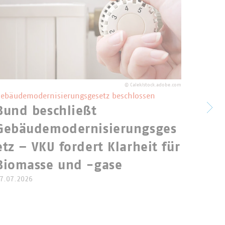
©
Calek/stock.adobe.com
ebäudemodernisierungsgesetz beschlossen
Bund beschließt
EU s
Gebäudemodernisierungsges
für 
etz – VKU fordert Klarheit für
Biomasse und -gase
7.07.2026