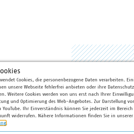
ookies
wendet Cookies, die personenbezogene Daten verarbeiten. Ein
en unsere Webseite fehlerfrei anbieten oder ihre Datenschut
n. Weitere Cookies werden von uns erst nach Ihrer Einwilligu
tung und Optimierung des Web-Angebotes. Zur Darstellung vo
n YouTube. Ihr Einverständnis können Sie jederzeit im Bereich
Kurzgutachten
kunft widerrufen. Nähere Informationen finden Sie in unserer
ehr Tempo für
Kurzgutachten: 
ung
.
Solarthermie
Bewertung des L