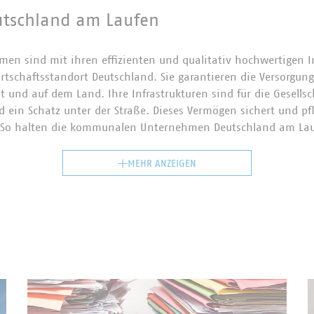
utschland am Laufen
n sind mit ihren effizienten und qualitativ hochwertigen In
tschaftsstandort Deutschland. Sie garantieren die Versorgung
t und auf dem Land. Ihre Infrastrukturen sind für die Gesells
d ein Schatz unter der Straße. Dieses Vermögen sichert und pfl
 So halten die kommunalen Unternehmen Deutschland am Lau
MEHR ANZEIGEN
nehmen betreiben ein riesiges Infrastrukturnetzwerk und sin
. Sie steuern 315.000 Kilometer Gasnetze. Hinzu kommen 770
amit könnte man 19-mal die Erde umrunden. Die kommunalen
en Sorge für ein Leitungs- und Kanalnetz mit der fast zehnfac
 Unsere Mitglieder entsorgen täglich das Gewicht des Berline
 Darüber hinaus halten sie die Straßen sauber und befreien s
ngen die Zukunftsinfrastruktur in die Region: Glasfaser.