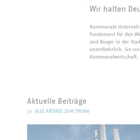
Wir halten De
Kommunale Unternehme
Fundament für den Wir
und Bürger in der Stad
unentbehrlich. Sie sin
Kommunalwirtschaft.
Die kommunalen Unter
Umbau verantwortlich
Aktuelle Beiträge
Stromverteilnetze. D
Abwasserbetriebe trag
ALLE ARTIKEL ZUM THEMA
MEHR ZU AKTUELLE BEITRÄGE
deutschen Autobahnen.
31.500 Tonnen Abfall.
Eisglätte. Und sie bri