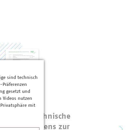
ige sind technisch
z-Präferenzen
ng gesetzt und
n Videos nutzen
 Privatsphäre mit
Ingenieurtechnische
Gebä
AWA-Leitfadens zur