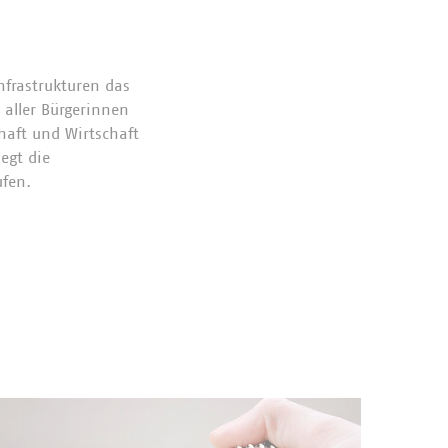
frastrukturen das
 aller Bürgerinnen
chaft und Wirtschaft
egt die
fen.
d für den Aus- und
.000 Kilometer
 Wasser- und
hen Länge aller
r Fernsehturms, also
ie von Schnee und