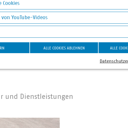
 Cookies
Gewässerthermi
okies
17.06.2026
g von YouTube-Videos
PDF Download
on YouTube-Videos
ERN
ALLE COOKIES ABLEHNEN
ALLE COOK
Datenschutze
Abfallsammlu
r und Dienstleistungen
Rund 31.500 Tonnen Ab
 DIENSTLEISTUNGEN
Tag.