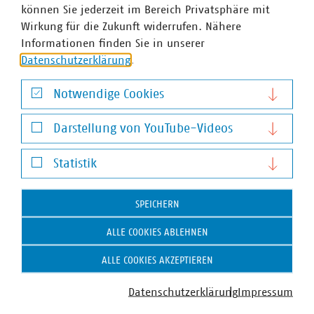
können Sie jederzeit im Bereich Privatsphäre mit
Wirkung für die Zukunft widerrufen. Nähere
Informationen finden Sie in unserer
Datenschutzerklärung
.
©
littlewolf1989/stock.adobe.com
Konzept zum Industriestrompreis
Notwendige Cookies
Bundesregierung plant Entlastungen für
stromintensive Unternehmen
Notwendige Cookies
Darstellung von YouTube-Videos
Die Bundesregierung will mit einem neuen
Industriestrompreis stromintensive Unternehmen vor
Darstellung von YouTube-Videos
Statistik
hohen Energiekosten schützen und ihre internationale
Wettbewerbsfähigkeit sichern. Die praktische Umsetzung
Statistik
des Instrumentes sollte nach Auffassung des VKU…
SPEICHERN
ALLE COOKIES ABLEHNEN
ALLE COOKIES AKZEPTIEREN
Datenschutzerklärung
Impressum