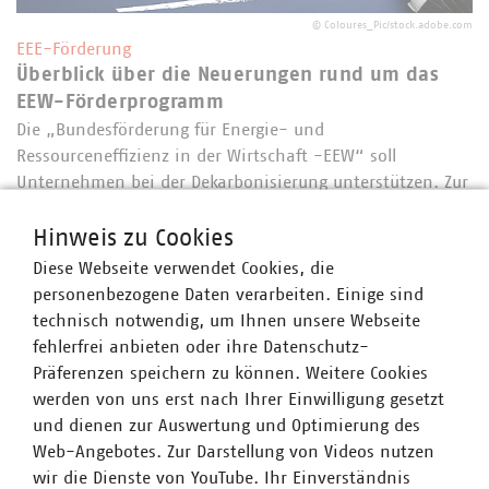
©
Coloures_Pic/stock.adobe.com
EEE-Förderung
Überblick über die Neuerungen rund um das
EEW-Förderprogramm
Die „Bundesförderung für Energie- und
Ressourceneffizienz in der Wirtschaft -EEW“ soll
Unternehmen bei der Dekarbonisierung unterstützen. Zur
Qualitätssicherung wurden neue Tools, u. a. eine
systematische Förderprüfung, implementiert. In 2026
Hinweis zu Cookies
soll…
Diese Webseite verwendet Cookies, die
personenbezogene Daten verarbeiten. Einige sind
technisch notwendig, um Ihnen unsere Webseite
fehlerfrei anbieten oder ihre Datenschutz-
Präferenzen speichern zu können. Weitere Cookies
werden von uns erst nach Ihrer Einwilligung gesetzt
und dienen zur Auswertung und Optimierung des
Web-Angebotes. Zur Darstellung von Videos nutzen
wir die Dienste von YouTube. Ihr Einverständnis