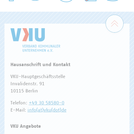
WASSER/ABWASSER
ENERGIEWIRTSCHAFT
ABFALLWIRTSCHAFT
RECHT
DIGITALISIERUNG/TK
Zum 
Hausanschrift und Kontakt
VKU-Hauptgeschäftsstelle
Invalidenstr. 91
10115 Berlin
Telefon:
+49 30 58580-0
E-Mail:
info(at)vku(dot)de
VKU Angebote