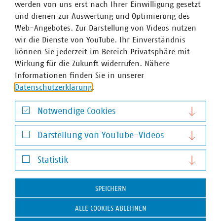
so weiterzuentwickeln, dass kommunale KMU
werden von uns erst nach Ihrer Einwilligung gesetzt
antragsberechtigt sind. Das ist aktuell noch nicht der
und dienen zur Auswertung und Optimierung des
Fall. Weiterhin sollte der vorzeitige Maßnahmenbeginn
Web-Angebotes. Zur Darstellung von Videos nutzen
auf eigenes Risiko möglich sein. Langfristig hat die
wir die Dienste von YouTube. Ihr Einverständnis
Bearbeitung der Förderanträge signifikant schneller zu
können Sie jederzeit im Bereich Privatsphäre mit
erfolgen oder es muss alternativ ein automatisiertes
Wirkung für die Zukunft widerrufen. Nähere
Bewilligungsverfahren (analog zur Bundesförderung
Informationen finden Sie in unserer
effiziente Gebäude – Einzelmaßnahmen - BEG-EM)
Datenschutzerklärung
.
geprüft werden. Durch die aktuell mehrmonatigen
Bewilligungsphasen verzögern sich viele Vorhaben oder
Notwendige Cookies
kommen gar nicht erst zustande. Weiteren
Notwendige Cookies
Anpassungsbedarf besteht u. a. bei der vorzeitigen
Darstellung von YouTube-Videos
Schließung von Förderrunden im EEW-Förderwettbewerb.
Darstellung von YouTube-Videos
Statistik
Weitere Informationen zur EEW finden Sie
hier
. Der
Statistik
VKU wird sich weiterhin für eine praktikable
Weiterentwicklung der EEW einsetzen.
SPEICHERN
ALLE COOKIES ABLEHNEN