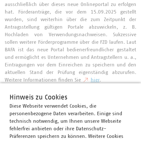
ausschließlich über dieses neue Onlineportal zu erfolgen
hat. Förderanträge, die vor dem 15.09.2025 gestellt
wurden, sind weiterhin über die zum Zeitpunkt der
Antragsstellung gültigen Portale abzuwickeln, z. B.
Hochladen von Verwendungsnachweisen. Sukzessive
sollen weitere Förderprogramme über die FZD laufen. Laut
BAFA ist das neue Portal bedienerfreundlicher gestaltet
und ermöglicht es Unternehmen und Antragstellern u. a.,
Eintragungen vor dem Einreichen zu speichern und den
aktuellen Stand der Prüfung eigenständig abzurufen.
Weitere Informationen finden Sie
hier
.
Hinweis zu Cookies
Nach VKU-Informationen soll die EEW 2026 novelliert
Diese Webseite verwendet Cookies, die
werden.
Aus Sicht des VKU ist es wichtig, zukünftig das
personenbezogene Daten verarbeiten. Einige sind
Fördermodul 1 „Querschnittstechnologien“ sowie das
technisch notwendig, um Ihnen unsere Webseite
Fördermodul 4 „Energie- und ressourcenbezogene
fehlerfrei anbieten oder ihre Datenschutz-
Optimierung von Anlagen und Prozessen - Basismodul“
Präferenzen speichern zu können. Weitere Cookies