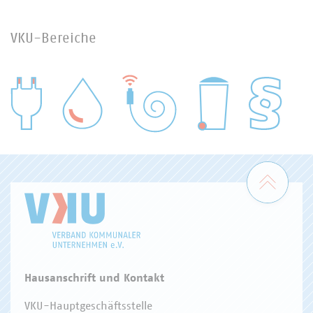
VKU-Bereiche
WASSER/ABWASSER
ENERGIEWIRTSCHAFT
ABFALLWIRTSCHAFT
RECHT
DIGITALISIERUNG/TK
Zum 
Hausanschrift und Kontakt
VKU-Hauptgeschäftsstelle