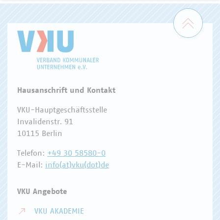
Zum 
Hausanschrift und Kontakt
VKU-Hauptgeschäftsstelle
Invalidenstr. 91
10115 Berlin
Telefon:
+49 30 58580-0
E-Mail:
info(at)vku(dot)de
VKU Angebote
VKU AKADEMIE