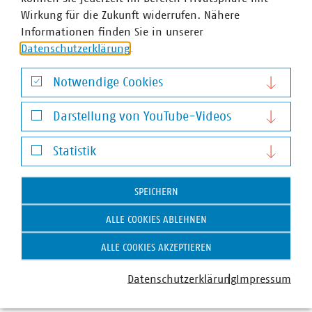
Wirkung für die Zukunft widerrufen. Nähere
Landesgruppen in der Abfallwirtschaft
Informationen finden Sie in unserer
Veranstaltungen 2024
Datenschutzerklärung
.
Notwendige Cookies
Notwendige Cookies
Darstellung von YouTube-Videos
Darstellung von YouTube-Videos
Statistik
Statistik
SPEICHERN
VKU-Bereiche
ALLE COOKIES ABLEHNEN
ALLE COOKIES AKZEPTIEREN
Datenschutzerklärung
Impressum
WASSER/ABWASSER
ENERGIEWIRTSCHAFT
ABFALLWIRTSCHAFT
RECHT
DIGITALISIERUNG/TK