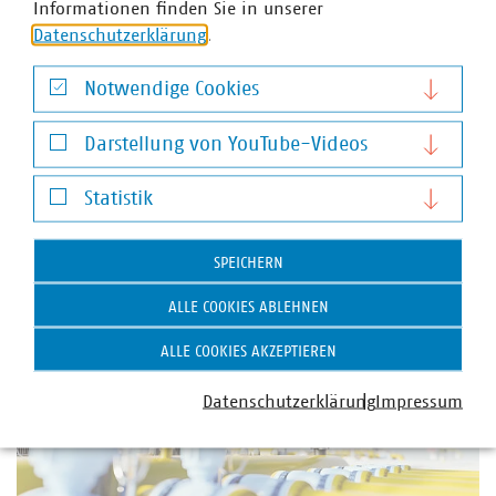
Informationen finden Sie in unserer
Wärmenetzförderung
Datenschutzerklärung
.
VKU und AGFW legen Positionspapier zur
Bundesförderung effiziente Wärmenetze vor
Notwendige Cookies
Das BAFA hat ein neues Merkblatt zur Bundesförderung
Notwendige Cookies
für effiziente Wärmenetze (BEW) veröffentlicht. VKU und
Darstellung von YouTube-Videos
AGFW haben dazu ein gemeinsames Positionspapier
Darstellung von YouTube-Videos
vorgelegt. Darin begrüßen die Verbände einzelne
Statistik
Verbesserungen, sehen jedoch weiterhin…
Statistik
SPEICHERN
ALLE COOKIES ABLEHNEN
ALLE COOKIES AKZEPTIEREN
Datenschutzerklärung
Impressum