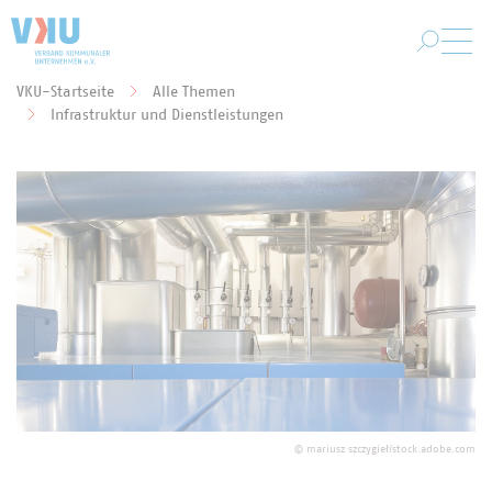
Zum Hauptinhalt springen
VKU-Startseite
Alle Themen
Sie befinden sich hier:
Infrastruktur und Dienstleistungen
©
mariusz szczygieł/stock.adobe.com