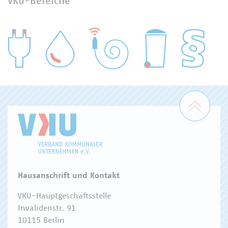
VKU-Bereiche
WASSER/ABWASSER
ENERGIEWIRTSCHAFT
ABFALLWIRTSCHAFT
RECHT
DIGITALISIERUNG/TK
Zum 
Hausanschrift und Kontakt
VKU-Hauptgeschäftsstelle
Invalidenstr. 91
10115 Berlin