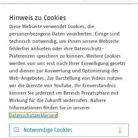
Fachkonferenz
Fachkonferenz in Aschaffenburg beleuchtet
Hinweis zu Cookies
aktuelle Herausforderungen
Diese Webseite verwendet Cookies, die
Unter dem Titel „Verwaltung unter Druck“ trafen sich in
personenbezogene Daten verarbeiten. Einige sind
dieser Woche Fach- und Führungskräfte aus Kommunen,
technisch notwendig, um Ihnen unsere Webseite
Behörden und öffentlichen Einrichtungen in
fehlerfrei anbieten oder ihre Datenschutz-
Aschaffenburg, um über die zunehmenden Belastungen
Präferenzen speichern zu können. Weitere Cookies
und Zukunftsperspektiven der öffentlichen…
werden von uns erst nach Ihrer Einwilligung gesetzt
und dienen zur Auswertung und Optimierung des
Web-Angebotes. Zur Darstellung von Videos nutzen
wir die Dienste von YouTube. Ihr Einverständnis
können Sie jederzeit im Bereich Privatsphäre mit
Wirkung für die Zukunft widerrufen. Nähere
Aktuelles
Informationen finden Sie in unserer
Abfallfraktionen /
Datenschutzerklärung
.
Themen
Fortbildung
Notwendige Cookies