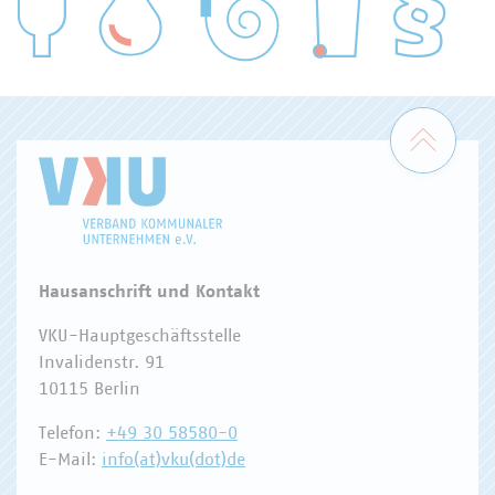
WASSER/ABWASSER
ENERGIEWIRTSCHAFT
ABFALLWIRTSCHAFT
RECHT
DIGITALISIERUNG/TK
Zum 
Hausanschrift und Kontakt
VKU-Hauptgeschäftsstelle
Invalidenstr. 91
10115 Berlin
Telefon:
+49 30 58580-0
E-Mail:
info(at)vku(dot)de