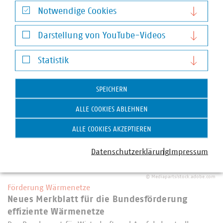
Kraftwerksstrategie erzielt. Damit ist der Weg für ein
Notwendige Cookies
beihilferechtliches Genehmigungsverfahren frei. Ein
Notwendige Cookies
gestuftes…
Darstellung von YouTube-Videos
Darstellung von YouTube-Videos
Statistik
Statistik
SPEICHERN
ALLE COOKIES ABLEHNEN
ALLE COOKIES AKZEPTIEREN
Datenschutzerklärung
Impressum
©
Mediaparts/stock.adobe.com
Förderung Wärmenetze
Neues Merkblatt für die Bundesförderung
effiziente Wärmenetze