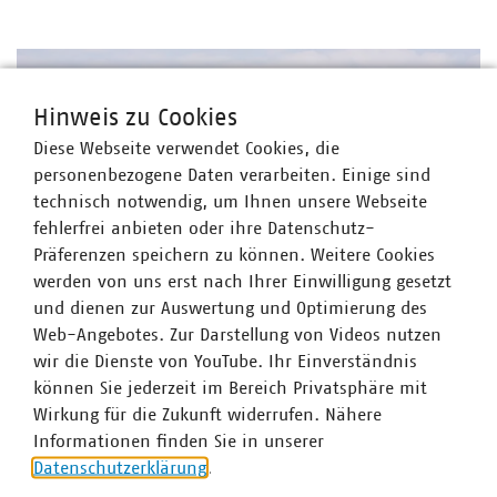
Hinweis zu Cookies
Diese Webseite verwendet Cookies, die
personenbezogene Daten verarbeiten. Einige sind
technisch notwendig, um Ihnen unsere Webseite
fehlerfrei anbieten oder ihre Datenschutz-
Präferenzen speichern zu können. Weitere Cookies
werden von uns erst nach Ihrer Einwilligung gesetzt
und dienen zur Auswertung und Optimierung des
©
Ralf Urner/stock.adobe.com
Web-Angebotes. Zur Darstellung von Videos nutzen
Kraftwerksstrategie und Kapazitätsmarkt
wir die Dienste von YouTube. Ihr Einverständnis
Bunderegierung und EU-Kommission
können Sie jederzeit im Bereich Privatsphäre mit
verständigen sich zur Kraftwerksstrategie
Wirkung für die Zukunft widerrufen. Nähere
Nach mehrjährigen Verhandlungen scheint der
Informationen finden Sie in unserer
Durchbruch geschafft: Bundesregierung und EU-
Datenschutzerklärung
.
Kommission haben eine Grundsatzeinigung zur