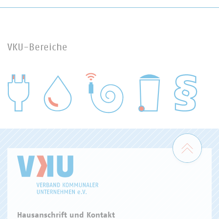
VKU-Bereiche
WASSER/ABWASSER
ENERGIEWIRTSCHAFT
ABFALLWIRTSCHAFT
RECHT
DIGITALISIERUNG/TK
Zum 
Hausanschrift und Kontakt