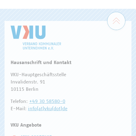
WASSER/ABWASSER
ENERGIEWIRTSCHAFT
ABFALLWIRTSCHAFT
RECHT
DIGITALISIERUNG/TK
Zum 
Hausanschrift und Kontakt
VKU-Hauptgeschäftsstelle
Invalidenstr. 91
10115 Berlin
Telefon:
+49 30 58580-0
E-Mail:
info(at)vku(dot)de
VKU Angebote