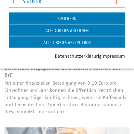
Statistik
Statistik
SPEICHERN
ALLE COOKIES ABLEHNEN
ALLE COOKIES AKZEPTIEREN
©
VKU/Felix Krumbholz
Umsetzung der EU-Verpackungsverordnung
Datenschutzerklärung
Impressum
Bundestag beschließt Verpackungsrechts-
Durchführungsgesetz und stärkt Position der
örE
Mit einer finanziellen Beteiligung von 0,10 Euro pro
Einwohner und Jahr können die öffentlich-rechtlichen
Entsorgungsträger künftig rechnen, wenn sie Kaffeepads
und Teebeutel (aus Papier) in ihrer Biotonne sammeln.
Diese vom VKU mit-initiierte…