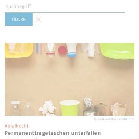
Suchbegriff
Formular zurücksetzen
FILTERN
©
Daria Sol/stock.adobe.com
Abfallrecht
Permanenttragetaschen unterfallen