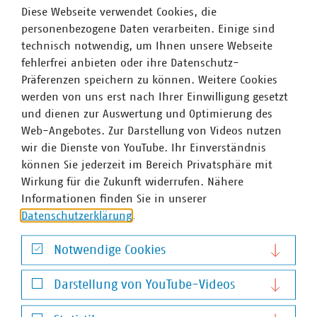
Diese Webseite verwendet Cookies, die
personenbezogene Daten verarbeiten. Einige sind
technisch notwendig, um Ihnen unsere Webseite
fehlerfrei anbieten oder ihre Datenschutz-
Präferenzen speichern zu können. Weitere Cookies
werden von uns erst nach Ihrer Einwilligung gesetzt
und dienen zur Auswertung und Optimierung des
VKS NEWS
Web-Angebotes. Zur Darstellung von Videos nutzen
Europa stellt die Weichen!
wir die Dienste von YouTube. Ihr Einverständnis
Kreislaufwirtschaft im Umbruch: Neue EU-Vorgaben zu
können Sie jederzeit im Bereich Privatsphäre mit
Verpackungen, Textilien und Lebensmittelabfällen stellen
Wirkung für die Zukunft widerrufen. Nähere
die kommunale Entsorgungswirtschaft vor große
Informationen finden Sie in unserer
Aufgaben. Die Beiträge in der VKS NEWS zeigen, welche
Datenschutzerklärung
.
Entwicklungen jetzt wichtig sind, welche…
Notwendige Cookies
Notwendige Cookies
Darstellung von YouTube-Videos
Darstellung von YouTube-Videos