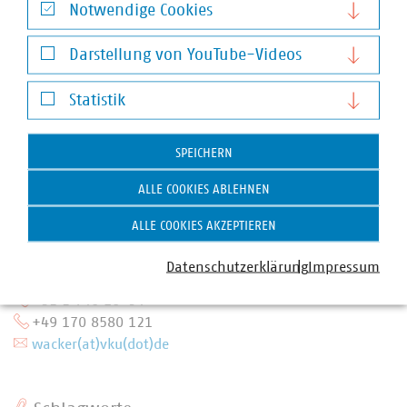
Notwendige Cookies
Notwendige Cookies
Darstellung von YouTube-Videos
Darstellung von YouTube-Videos
Statistik
Statistik
SPEICHERN
ALLE COOKIES ABLEHNEN
ALLE COOKIES AKZEPTIEREN
Anna Leena Wacker
Senior-Referentin für Kreislaufwirtschaft und
Datenschutzerklärung
Impressum
Mobilität
+32 2 740 16-54
+49 170 8580 121
wacker(at)vku(dot)de