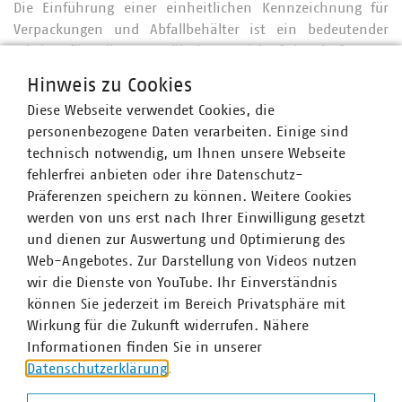
Die Einführung einer einheitlichen Kennzeichnung für
Verpackungen und Abfallbehälter ist ein bedeutender
Schritt für die europäische Kreislaufwirtschaft. Das
nordische Piktogrammsystem bietet eine praxiserprobte,
Hinweis zu Cookies
flexible und kostengünstige Lösung. Ob es sich EU-weit
Diese Webseite verwendet Cookies, die
durchsetzt, entscheidet sich im Sommer 2026.
personenbezogene Daten verarbeiten. Einige sind
technisch notwendig, um Ihnen unsere Webseite
fehlerfrei anbieten oder ihre Datenschutz-
Ansprechpartner
Präferenzen speichern zu können. Weitere Cookies
werden von uns erst nach Ihrer Einwilligung gesetzt
und dienen zur Auswertung und Optimierung des
Web-Angebotes. Zur Darstellung von Videos nutzen
wir die Dienste von YouTube. Ihr Einverständnis
können Sie jederzeit im Bereich Privatsphäre mit
Wirkung für die Zukunft widerrufen. Nähere
Informationen finden Sie in unserer
Datenschutzerklärung
.