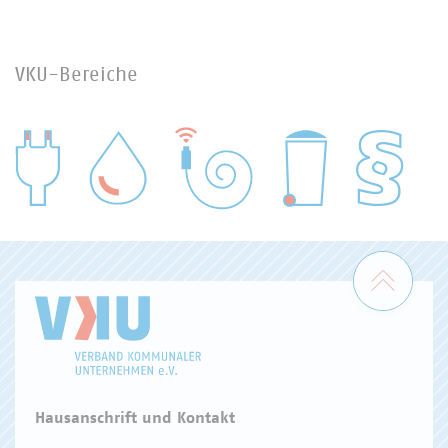
VKU-Bereiche
WASSER/ABWASSER
ENERGIEWIRTSCHAFT
ABFALLWIRTSCHAFT
RECHT
DIGITALISIERUNG/TK
Zum 
Hausanschrift und Kontakt