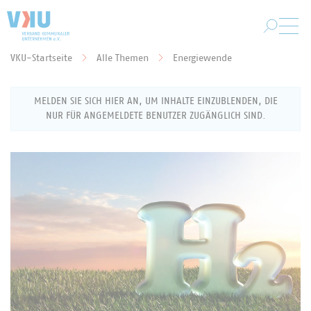
Zum Hauptinhalt springen
VKU-Startseite
Alle Themen
Energiewende
Sie befinden sich hier:
MELDEN SIE SICH HIER AN, UM INHALTE EINZUBLENDEN, DIE
NUR FÜR ANGEMELDETE BENUTZER ZUGÄNGLICH SIND.
Anmeldung als VKU-Mitglied
Geben Sie Ihren Benutzernamen (Ihre E-Mail-
Adresse) und Ihr Passwort ein, um sich für den
Mitgliederbereich anzumelden.
Benutzername