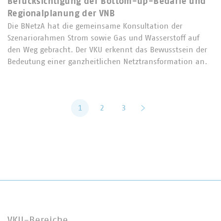
Berücksichtigung der Bottom-up-Bedarfe und
Regionalplanung der VNB
Die BNetzA hat die gemeinsame Konsultation der
Szenariorahmen Strom sowie Gas und Wasserstoff auf
den Weg gebracht. Der VKU erkennt das Bewusstsein der
Bedeutung einer ganzheitlichen Netztransformation an.
1
2
3
vor
VKU-Bereiche