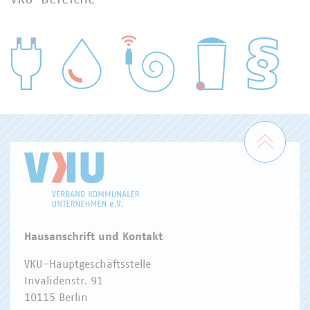
WASSER/ABWASSER
ENERGIEWIRTSCHAFT
ABFALLWIRTSCHAFT
RECHT
DIGITALISIERUNG/TK
Zum 
Hausanschrift und Kontakt
VKU-Hauptgeschäftsstelle
Invalidenstr. 91
10115 Berlin