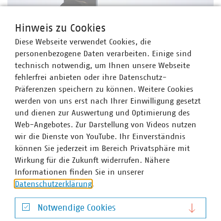
Hinweis zu Cookies
©
Marc Heiligenstein/stock.adobe.com
Diese Webseite verwendet Cookies, die
Hochlauf der Wasserstoffwirtschaft
personenbezogene Daten verarbeiten. Einige sind
VKU begrüßt Wasserstoffbeschleunigungsgesetz
technisch notwendig, um Ihnen unsere Webseite
– klare Forderungen für kommunale
fehlerfrei anbieten oder ihre Datenschutz-
Unternehmen
Präferenzen speichern zu können. Weitere Cookies
Der VKU begrüßt den Referentenentwurf des BMWE zur
werden von uns erst nach Ihrer Einwilligung gesetzt
Beschleunigung des Wasserstoffhochlaufs. Der VKU sieht
und dienen zur Auswertung und Optimierung des
darin ein wichtiges Signal für mehr Pragmatismus und
Web-Angebotes. Zur Darstellung von Videos nutzen
weniger Bürokratie beim Aufbau einer
wir die Dienste von YouTube. Ihr Einverständnis
Wasserstoffwirtschaft.
können Sie jederzeit im Bereich Privatsphäre mit
Wirkung für die Zukunft widerrufen. Nähere
Informationen finden Sie in unserer
Datenschutzerklärung
.
Notwendige Cookies
Notwendige Cookies