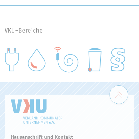
VKU-Bereiche
WASSER/ABWASSER
ENERGIEWIRTSCHAFT
ABFALLWIRTSCHAFT
RECHT
DIGITALISIERUNG/TK
Zum 
Hausanschrift und Kontakt