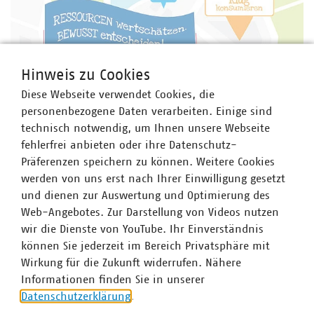
Hinweis zu Cookies
Diese Webseite verwendet Cookies, die
personenbezogene Daten verarbeiten. Einige sind
technisch notwendig, um Ihnen unsere Webseite
fehlerfrei anbieten oder ihre Datenschutz-
Präferenzen speichern zu können. Weitere Cookies
EWAV-Motto 2026
werden von uns erst nach Ihrer Einwilligung gesetzt
Abfallvermeidungswoche 2026:
und dienen zur Auswertung und Optimierung des
Ressourcenschonung im Fokus
Web-Angebotes. Zur Darstellung von Videos nutzen
Bei der Europäischen Woche der Abfallvermeidung (EWAV)
wir die Dienste von YouTube. Ihr Einverständnis
2026 dreht sich vom 21. bis 29. November alles um
können Sie jederzeit im Bereich Privatsphäre mit
Ressourcenschonung durch Abfallvermeidung. Das Motto
Wirkung für die Zukunft widerrufen. Nähere
lautet konkret „Ressourcen wertschätzen. Bewusst
Informationen finden Sie in unserer
entscheiden!“
Datenschutzerklärung
.