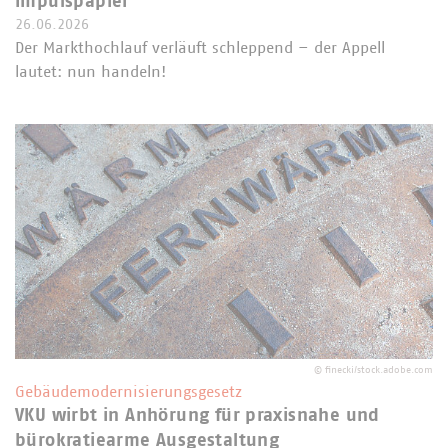
Impulspapier
26.06.2026
Der Markthochlauf verläuft schleppend – der Appell
lautet: nun handeln!
©
finecki/stock.adobe.com
Gebäudemodernisierungsgesetz
VKU wirbt in Anhörung für praxisnahe und
bürokratiearme Ausgestaltung