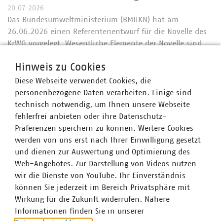
20.07.2026
Das Bundesumweltministerium (BMUKN) hat am
26.06.2026 einen Referentenentwurf für die Novelle des
KrWG vorgelegt. Wesentliche Elemente der Novelle sind
neben der Aufnahme des chemischen Recyclings in die
Hinweis zu Cookies
Abfallhierarchie vor allem die Verstärkung der…
Diese Webseite verwendet Cookies, die
personenbezogene Daten verarbeiten. Einige sind
technisch notwendig, um Ihnen unsere Webseite
fehlerfrei anbieten oder ihre Datenschutz-
Präferenzen speichern zu können. Weitere Cookies
werden von uns erst nach Ihrer Einwilligung gesetzt
und dienen zur Auswertung und Optimierung des
Web-Angebotes. Zur Darstellung von Videos nutzen
wir die Dienste von YouTube. Ihr Einverständnis
können Sie jederzeit im Bereich Privatsphäre mit
Wirkung für die Zukunft widerrufen. Nähere
Informationen finden Sie in unserer
©
VKU/Felix Krumbholz