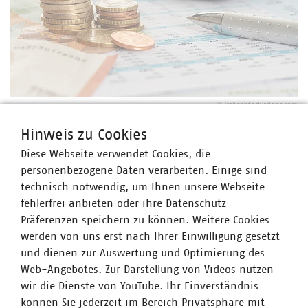
©
Zerbor/stock.adobe.com
Steuergesetzgebung
Hinweis zu Cookies
EU-Kommission veröffentlicht Tax-Omnibus
25.06.2026
Diese Webseite verwendet Cookies, die
personenbezogene Daten verarbeiten. Einige sind
technisch notwendig, um Ihnen unsere Webseite
fehlerfrei anbieten oder ihre Datenschutz-
Präferenzen speichern zu können. Weitere Cookies
werden von uns erst nach Ihrer Einwilligung gesetzt
und dienen zur Auswertung und Optimierung des
VKU-Positionen
Web-Angebotes. Zur Darstellung von Videos nutzen
ALLE POSITIONEN ZUM THEMA
MEHR ZU VKU-POSITIONEN
wir die Dienste von YouTube. Ihr Einverständnis
können Sie jederzeit im Bereich Privatsphäre mit