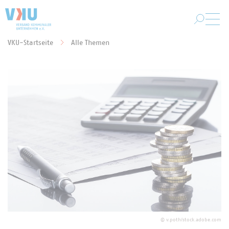
Zum Hauptinhalt springen
VKU-Startseite
Alle Themen
Sie befinden sich hier:
©
v.poth/stock.adobe.com