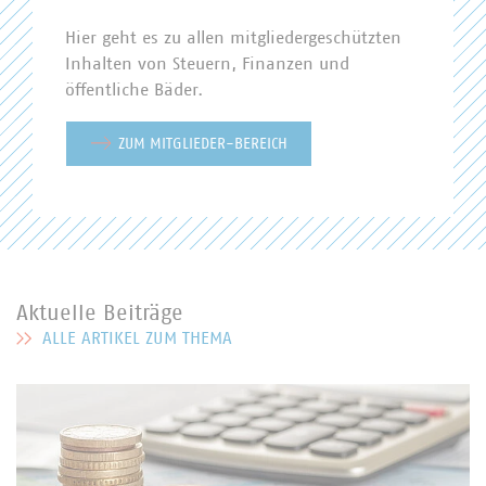
kommunales Unternehmen von der Strom- und
Hier geht es zu allen mitgliedergeschützten
Energiesteuer befreit? Ein nur kleiner Ausschnitt an
Inhalten von Steuern, Finanzen und
komplexen Fragestellungen, mit denen sich kommunale
öffentliche Bäder.
Unternehmen täglich beschäftigen müssen. Die
kommunalen Unternehmen wissen um die hohe
ZUM MITGLIEDER-BEREICH
Bedeutung der Beachtung steuerrechtlicher Vorgaben und
richten ihre Tätigkeit verantwortungsvoll auch danach
aus.
Aktuelle Beiträge
ALLE ARTIKEL ZUM THEMA
MEHR ZU AKTUELLE BEITRÄGE