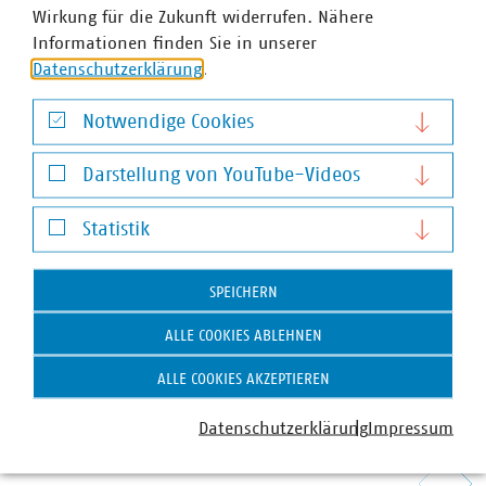
Wirkung für die Zukunft widerrufen. Nähere
Informationen finden Sie in unserer
Datenschutzerklärung
.
Notwendige Cookies
Notwendige Cookies
Darstellung von YouTube-Videos
Darstellung von YouTube-Videos
Statistik
VKU-Stellungnahme
Statistik
Reform des EU-Vergaberechts - Gemeinsame
Position der kommunalen und
SPEICHERN
kommunalwirtschaftlichen Verbände
ALLE COOKIES ABLEHNEN
Deutschlands, Frankreichs und Österreichs
11.05.2026
ALLE COOKIES AKZEPTIEREN
PDF Download
Datenschutzerklärung
Impressum