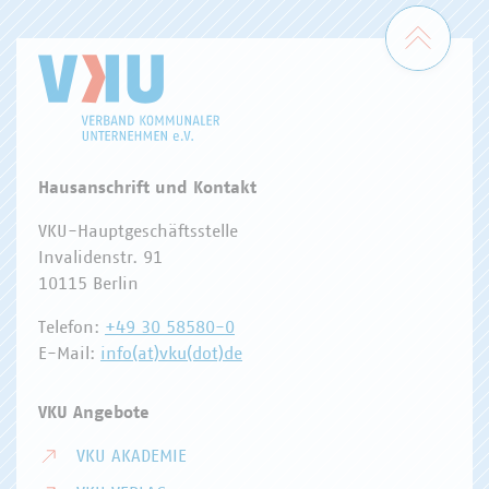
Zum 
Hausanschrift und Kontakt
VKU-Hauptgeschäftsstelle
Invalidenstr. 91
10115 Berlin
Telefon:
+49 30 58580-0
E-Mail:
info(at)vku(dot)de
VKU Angebote
VKU AKADEMIE