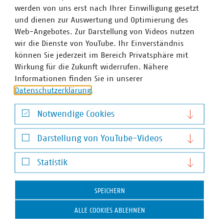
05.09.2025
werden von uns erst nach Ihrer Einwilligung gesetzt
Das Bundeskabinett hat am 04.09.2025 beschlossen, das
und dienen zur Auswertung und Optimierung des
Energie- und Stromsteuergesetz zu ändern. Kernpunkte
Web-Angebotes. Zur Darstellung von Videos nutzen
des Entwurfs sind eine Verlängerung der Begünstigungen
wir die Dienste von YouTube. Ihr Einverständnis
für Unternehmen des Produzierenden Gewerbes sowie
können Sie jederzeit im Bereich Privatsphäre mit
eine praxisgerechte Anwendung des…
Wirkung für die Zukunft widerrufen. Nähere
Informationen finden Sie in unserer
Datenschutzerklärung
.
Notwendige Cookies
Notwendige Cookies
Darstellung von YouTube-Videos
Darstellung von YouTube-Videos
Statistik
Statistik
SPEICHERN
Steuergesetzgebung
ALLE COOKIES ABLEHNEN