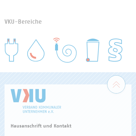
VKU-Bereiche
WASSER/ABWASSER
ENERGIEWIRTSCHAFT
ABFALLWIRTSCHAFT
RECHT
DIGITALISIERUNG/TK
Zum 
Hausanschrift und Kontakt