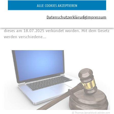
Steuerliches Investitionssofortprogramm
ALLE COOKIES AKZEPTIEREN
25.07.2025
Nachdem Bundestag und Bundesrat das Gesetz für ein
Datenschutzerklärung
Impressum
steuerliches Investitionssofortprogramm zur Stärkung des
Wirtschaftsstandorts Deutschlandbeschlossen haben, ist
dieses am 18.07.2025 verkündet worden. Mit dem Gesetz
werden verschiedene…
©
Thomas Jansa/stock.adobe.com