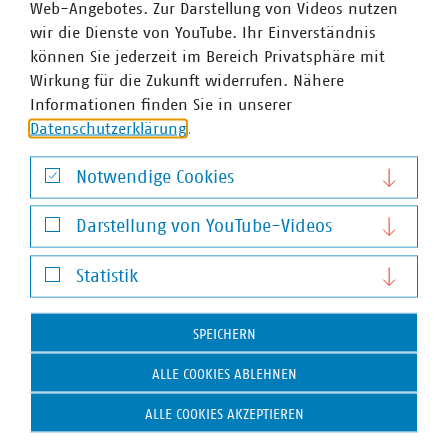
sortenrein getrennt ist.
Web-Angebotes. Zur Darstellung von Videos nutzen
wir die Dienste von YouTube. Ihr Einverständnis
können Sie jederzeit im Bereich Privatsphäre mit
Wirkung für die Zukunft widerrufen. Nähere
Informationen finden Sie in unserer
Datenschutzerklärung
.
Jubiläumsseite: 75 Jahre VKU
Notwendige Cookies
Notwendige Cookies
In diesem Jahr feiert der VKU 75-jährigen
Darstellung von YouTube-Videos
Geburtstag.
Darstellung von YouTube-Videos
Statistik
Statistik
SPEICHERN
ALLE COOKIES ABLEHNEN
ALLE COOKIES AKZEPTIEREN
Landtagswahlen 2024 in Brandenburg