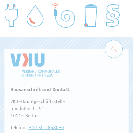
WASSER/ABWASSER
ENERGIEWIRTSCHAFT
ABFALLWIRTSCHAFT
RECHT
DIGITALISIERUNG/TK
Zum 
Hausanschrift und Kontakt
VKU-Hauptgeschäftsstelle
Invalidenstr. 91
10115 Berlin
Telefon:
+49 30 58580-0