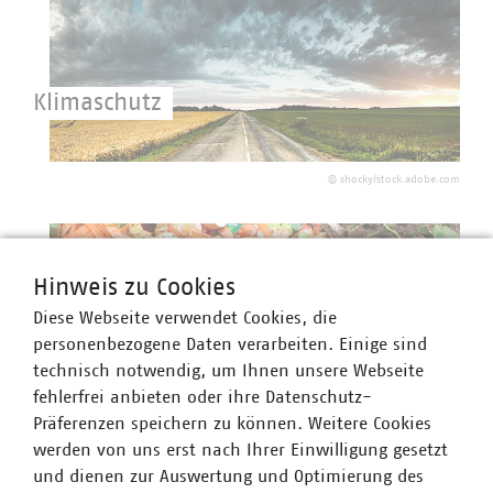
Klimaschutz
Kommunale Unternehmen sind regional
verankert und leben das Motto: „Global
©
shocky/stock.adobe.com
denken, lokal handeln“.
Hinweis zu Cookies
Diese Webseite verwendet Cookies, die
personenbezogene Daten verarbeiten. Einige sind
technisch notwendig, um Ihnen unsere Webseite
Biomüll
fehlerfrei anbieten oder ihre Datenschutz-
Präferenzen speichern zu können. Weitere Cookies
Biomüll ist ein wertvoller Rohstoff. Für die
werden von uns erst nach Ihrer Einwilligung gesetzt
optimale Nutzung ist wichtig, dass er
©
Marina Lohrbach/stock.adobe.com
und dienen zur Auswertung und Optimierung des