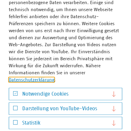
„Kostenwälzung“ (Festlegungsverfahren AgNes)
personenbezogene Daten verarbeiten. Einige sind
technisch notwendig, um Ihnen unsere Webseite
20.04.2026
fehlerfrei anbieten oder ihre Datenschutz-
PDF Download
Präferenzen speichern zu können. Weitere Cookies
werden von uns erst nach Ihrer Einwilligung gesetzt
und dienen zur Auswertung und Optimierung des
Web-Angebotes. Zur Darstellung von Videos nutzen
wir die Dienste von YouTube. Ihr Einverständnis
können Sie jederzeit im Bereich Privatsphäre mit
Dossiers zum Thema Preise und Gebühren
Wirkung für die Zukunft widerrufen. Nähere
ALLE DOSSIERS VON A-Z
MEHR ZU DOSSIERS ZUM THEMA PREISE UND GEBÜHREN
Informationen finden Sie in unserer
Datenschutzerklärung
.
Notwendige Cookies
Notwendige Cookies
Darstellung von YouTube-Videos
Darstellung von YouTube-Videos
Statistik
Statistik