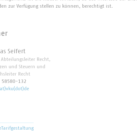
en zur Verfügung stellen zu können, berechtigt ist.
ner
as Seifert
. Abteilungsleiter Recht,
zen und Steuern und
hsleiter Recht
0 58580-132
(at)vku(dot)de
e
Tarifgestaltung