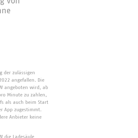
ng von
hne
 der zulässigen
022 angefallen. Die
BW angeboten wird, ab
pro Minute zu zahlen,
fs als auch beim Start
er App zugestimmt.
dere Anbieter keine
W die Ladesäule