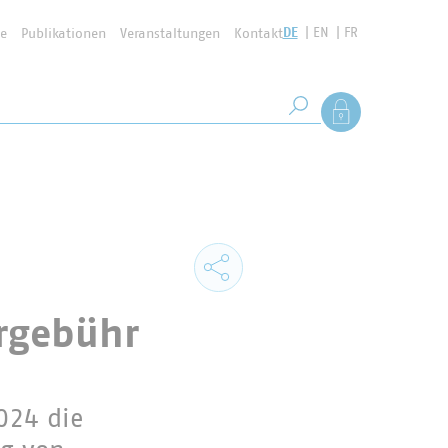
DE
EN
FR
se
Publikationen
Veranstaltungen
Kontakt
Suchbegriff
Als Mitglied anmel
Suche starten
ergebühr
024 die