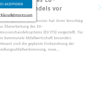
IES AKZEPTIEREN
unte
Emissionshandels vor
dem
rklärung
Impressum
7.07.2026
ie Europäische Kommission hat ihren Vorschlag
ur Überarbeitung des EU-
Das Bun
missionshandelssystems (EU ETS) vorgestellt. Für
23.07.2
ie kommunale Abfallwirtschaft besonders
seinen 
elevant sind die geplante Einbeziehung der
gekauft
iedlungsabfallverbrennung, neue…
an eine
Sammlu