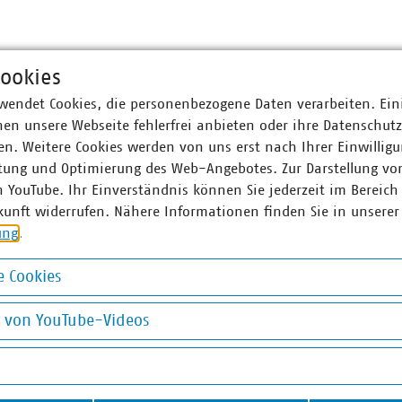
ookies
wendet Cookies, die personenbezogene Daten verarbeiten. Ein
en unsere Webseite fehlerfrei anbieten oder ihre Datenschut
n. Weitere Cookies werden von uns erst nach Ihrer Einwilligu
tung und Optimierung des Web-Angebotes. Zur Darstellung vo
n YouTube. Ihr Einverständnis können Sie jederzeit im Bereich
kunft widerrufen. Nähere Informationen finden Sie in unserer
ung
.
 Cookies
okies
g von YouTube-Videos
om
©
Andrey Kuzmin/stock.adobe.com
Abfallverbringung Schweiz
E
on YouTube-Videos
EU schafft Rechtssicherheit
für Grenzregionen