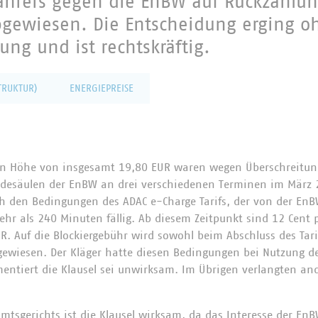
fahrers gegen die EnBW auf Rückzahlu
bgewiesen. Die Entscheidung erging o
ng und ist rechtskräftig.
TRUKTUR)
ENERGIEPREISE
 in Höhe von insgesamt 19,80 EUR waren wegen Überschreitung
adesäulen der EnBW an drei verschiedenen Terminen im März 2
ch den Bedingungen des ADAC e-Charge Tarifs, der von der En
ehr als 240 Minuten fällig. Ab diesem Zeitpunkt sind 12 Cent 
. Auf die Blockiergebühr wird sowohl beim Abschluss des Tari
gewiesen. Der Kläger hatte diesen Bedingungen bei Nutzung d
mentiert die Klausel sei unwirksam. Im Übrigen verlangten an
mtsgerichts ist die Klausel wirksam, da das Interesse der EnB