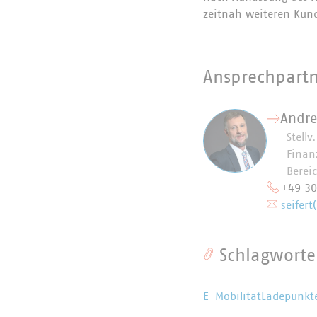
zeitnah weiteren Kund
Ansprechpart
Andre
Stellv
Finan
Bereic
+49 3
seifert
Schlagworte
E-Mobilität
Ladepunkt