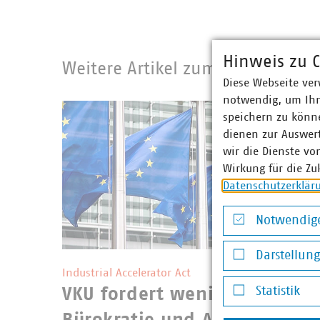
Hinweis zu C
Weitere Artikel zum Recht
Diese Webseite ver
notwendig, um Ihn
speichern zu könne
dienen zur Auswer
wir die Dienste vo
Wirkung für die Zu
Datenschutzerklär
Notwendige
Notwendige Co
Darstellun
©
Andrey Kuzmin/stock.adobe.c
Industrial Accelerator Act
Darstellung v
Statistik
VKU fordert weniger
Statistik
Bürokratie und Ausnahmen