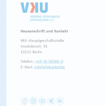
Hausanschrift und Kontakt
VKU-Hauptgeschäftsstelle
Invalidenstr. 91
10115 Berlin
Telefon:
+49 30 58580-0
E-Mail:
info(at)vku(dot)de
Facebook
Instagram
YouTube
XING
LinkedIn