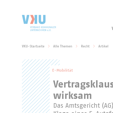
Zum Hauptinhalt springen
Zur Suche springen
VKU-Startseite
Alle Themen
Recht
Artikel
Sie befinden sich hier:
E-Mobilität
Vertragsklau
wirksam
Das Amtsgericht (AG