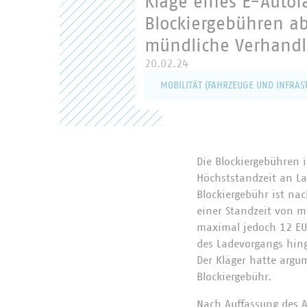
Klage eines E-Auto
Blockiergebühren a
mündliche Verhandlu
20.02.24
MOBILITÄT (FAHRZEUGE UND INFRAS
Die Blockiergebühren
Höchststandzeit an L
Blockiergebühr ist na
einer Standzeit von m
maximal jedoch 12 EUR
des Ladevorgangs hin
Der Kläger hatte argu
Blockiergebühr.
Nach Auffassung des A