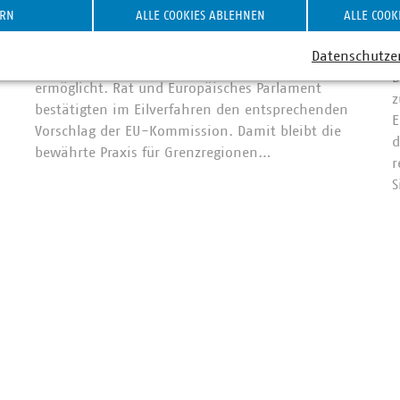
ERN
ALLE COOKIES ABLEHNEN
ALLE COOK
27.07.2026
A
Die EU hat die Verbringung gemischter
Datenschutze
2
Siedlungsabfälle in die Schweiz dauerhaft
D
ermöglicht. Rat und Europäisches Parlament
z
bestätigten im Eilverfahren den entsprechenden
E
Vorschlag der EU-Kommission. Damit bleibt die
d
bewährte Praxis für Grenzregionen…
r
S