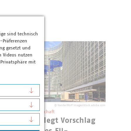
ige sind technisch
z-Präferenzen
ng gesetzt und
n Videos nutzen
 Privatsphäre mit
©
VanderWolf Images/stock.adobe.com
U ETS und Abfallwirtschaft
Kommission legt Vorschlag
Perm
zur Reform des EU-