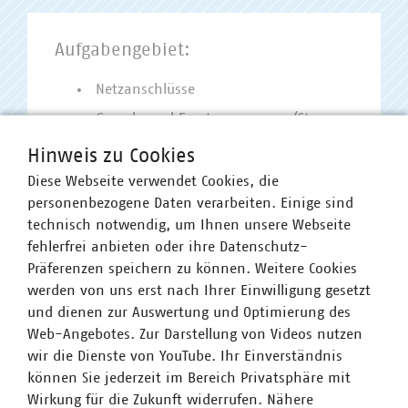
Aufgabengebiet:
Netzanschlüsse
Grund- und Ersatzversorgung (Strom,
Gas)
Hinweis zu Cookies
Anschluss- und
Diese Webseite verwendet Cookies, die
Versorgungsbedingungen Wasser und
personenbezogene Daten verarbeiten. Einige sind
Fernwärme, AEB Abwasser
technisch notwendig, um Ihnen unsere Webseite
Satzungs- und
fehlerfrei anbieten oder ihre Datenschutz-
Kommunalabgabenrecht
Präferenzen speichern zu können. Weitere Cookies
Wasser/Abwasser
werden von uns erst nach Ihrer Einwilligung gesetzt
und dienen zur Auswertung und Optimierung des
Leitungs- und Wegerecht
Web-Angebotes. Zur Darstellung von Videos nutzen
Haftungsrecht
wir die Dienste von YouTube. Ihr Einverständnis
können Sie jederzeit im Bereich Privatsphäre mit
Wirkung für die Zukunft widerrufen. Nähere