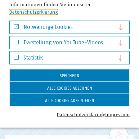
Informationen finden Sie in unserer
Datenschutzerklärung
.
Notwendige Cookies
Notwendige Cookies
Darstellung von YouTube-Videos
Darstellung von YouTube-Videos
Statistik
Statistik
VKU-Bereiche
SPEICHERN
ALLE COOKIES ABLEHNEN
ALLE COOKIES AKZEPTIEREN
WASSER/ABWASSER
Datenschutzerklärung
Impressum
ENERGIEWIRTSCHAFT
ABFALLWIRTSCHAFT
RECHT
DIGITALISIERUNG/TK
Zum 