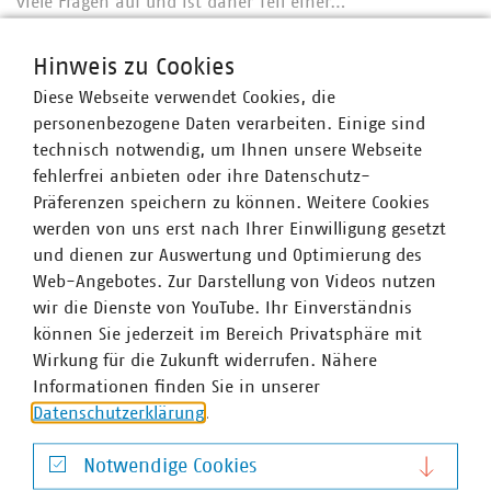
viele Fragen auf und ist daher Teil einer…
PDF Download
Hinweis zu Cookies
Diese Webseite verwendet Cookies, die
personenbezogene Daten verarbeiten. Einige sind
technisch notwendig, um Ihnen unsere Webseite
fehlerfrei anbieten oder ihre Datenschutz-
Präferenzen speichern zu können. Weitere Cookies
werden von uns erst nach Ihrer Einwilligung gesetzt
und dienen zur Auswertung und Optimierung des
Web-Angebotes. Zur Darstellung von Videos nutzen
wir die Dienste von YouTube. Ihr Einverständnis
VKU-Publikation
können Sie jederzeit im Bereich Privatsphäre mit
Der Kommunalbrief "11011" Berlin – Ausgabe
Wirkung für die Zukunft widerrufen. Nähere
Q1/2020
Informationen finden Sie in unserer
18.02.2020
Datenschutzerklärung
.
Was für ein Start in das Jahr. Nervenzehrendes Ringen
um den richtigen Weg begleitet uns auf allen Ebenen: Sei
Notwendige Cookies
es in Brüssel, auf Bundesebene oder in den Ländern, wie