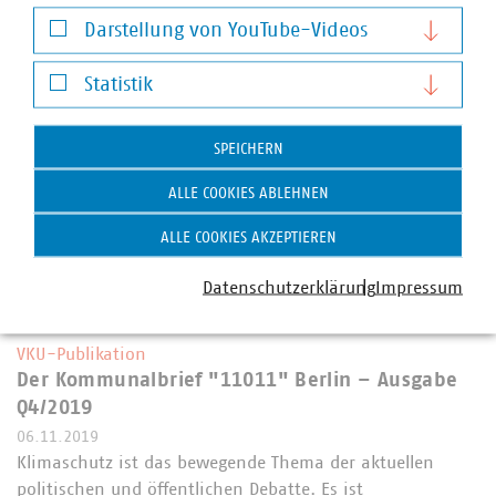
Notwendige Cookies
die dramatischen Vorgänge und…
Darstellung von YouTube-Videos
Darstellung von YouTube-Videos
PDF Download
Statistik
Statistik
SPEICHERN
ALLE COOKIES ABLEHNEN
ALLE COOKIES AKZEPTIEREN
Datenschutzerklärung
Impressum
VKU-Publikation
Der Kommunalbrief "11011" Berlin – Ausgabe
Q4/2019
06.11.2019
Klimaschutz ist das bewegende Thema der aktuellen
politischen und öffentlichen Debatte. Es ist