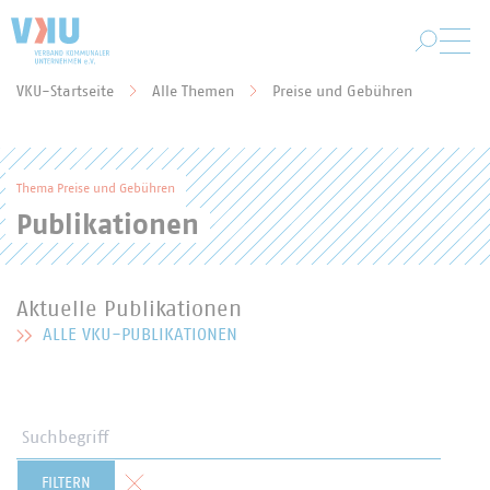
Zum Hauptinhalt springen
VKU-Startseite
Alle Themen
Preise und Gebühren
Sie befinden sich hier:
Thema Preise und Gebühren
Publikationen
Aktuelle Publikationen
ALLE VKU-PUBLIKATIONEN
MEHR ZU AKTUELLE PUBLIKATIONEN
Suchbegriff
Formular zurücksetzen
FILTERN