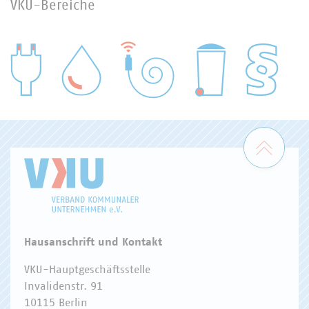
VKU-Bereiche
WASSER/ABWASSER
ENERGIEWIRTSCHAFT
ABFALLWIRTSCHAFT
RECHT
DIGITALISIERUNG/TK
Zum 
Hausanschrift und Kontakt
VKU-Hauptgeschäftsstelle
Invalidenstr. 91
10115 Berlin