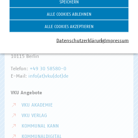
SPEICHERN
ALLE COOKIES ABLEHNEN
ALLE COOKIES AKZEPTIEREN
Hausanschrift und Kontakt
Datenschutzerklärung
Impressum
VKU-Hauptgeschäftsstelle
Invalidenstr. 91
10115 Berlin
Telefon:
+49 30 58580-0
E-Mail:
info(at)vku(dot)de
VKU Angebote
VKU AKADEMIE
VKU VERLAG
KOMMUNAL KANN
KOMMUNALDIGITAL