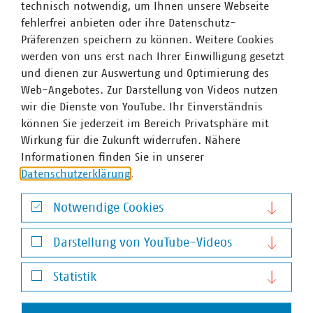
technisch notwendig, um Ihnen unsere Webseite
fehlerfrei anbieten oder ihre Datenschutz-
Präferenzen speichern zu können. Weitere Cookies
werden von uns erst nach Ihrer Einwilligung gesetzt
und dienen zur Auswertung und Optimierung des
Web-Angebotes. Zur Darstellung von Videos nutzen
wir die Dienste von YouTube. Ihr Einverständnis
können Sie jederzeit im Bereich Privatsphäre mit
VKU-Bereiche
Wirkung für die Zukunft widerrufen. Nähere
Informationen finden Sie in unserer
Datenschutzerklärung
.
Notwendige Cookies
Notwendige Cookies
WASSER/ABWASSER
ENERGIEWIRTSCHAFT
ABFALLWIRTSCHAFT
RECHT
DIGITALISIERUNG/TK
Darstellung von YouTube-Videos
Darstellung von YouTube-Videos
Zum 
Statistik
Statistik