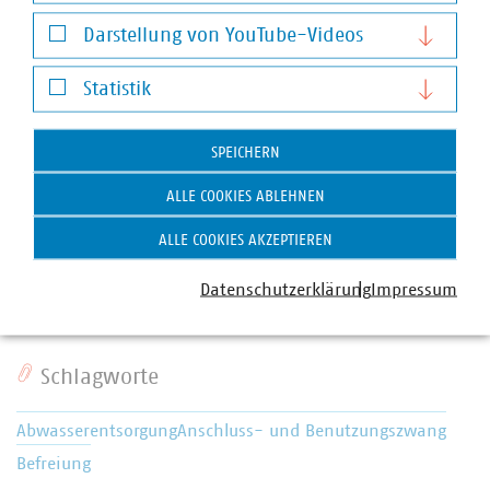
Notwendige Cookies
Darstellung von YouTube-Videos
Darstellung von YouTube-Videos
Statistik
Statistik
SPEICHERN
Andreas Seifert
ALLE COOKIES ABLEHNEN
Stellv. Abteilungsleiter Recht, Finanzen und Steuern
ALLE COOKIES AKZEPTIEREN
und Bereichsleiter Recht
+49 30 58580-132
Datenschutzerklärung
Impressum
seifert(at)vku(dot)de
Schlagworte
Abwasserentsorgung
Anschluss- und Benutzungszwang
Befreiung