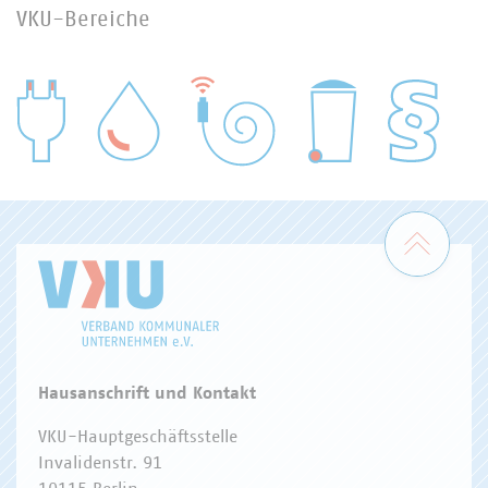
VKU-Bereiche
WASSER/ABWASSER
ENERGIEWIRTSCHAFT
ABFALLWIRTSCHAFT
RECHT
DIGITALISIERUNG/TK
Zum 
Hausanschrift und Kontakt
VKU-Hauptgeschäftsstelle
Invalidenstr. 91