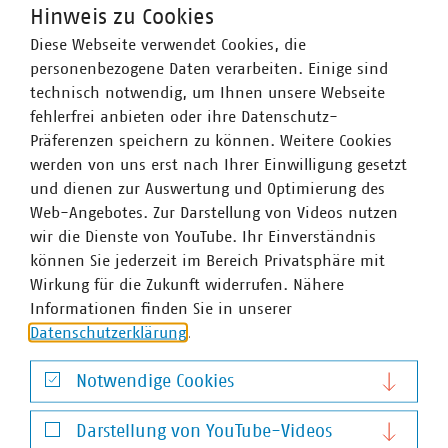
Hinweis zu Cookies
Damit können nun auch die Arbeiten an dem
Diese Webseite verwendet Cookies, die
Anwendungsschreiben zu den neuen Möglichkeiten,
personenbezogene Daten verarbeiten. Einige sind
Bäder in den Querverbund einzubeziehen, wieder
technisch notwendig, um Ihnen unsere Webseite
aufgenommen werden. Das BMF hatte im letzten Jahr
fehlerfrei anbieten oder ihre Datenschutz-
hierzu - den Vorschlägen des VKU und der kommunalen
Präferenzen speichern zu können. Weitere Cookies
Spitzenverbände folgend - einen Entwurf übersandt,
werden von uns erst nach Ihrer Einwilligung gesetzt
wonach die Einbeziehung von Bädern in den
und dienen zur Auswertung und Optimierung des
Querverbund künftig auch mittels Wärmepumpe, mittels
Web-Angebotes. Zur Darstellung von Videos nutzen
hybrider Photovoltaikanlagen oder durch Einbindung des
wir die Dienste von YouTube. Ihr Einverständnis
Bades in ein Fernwärmenetz möglich werden soll. Zu dem
können Sie jederzeit im Bereich Privatsphäre mit
Entwurf hatten die Verbände noch einmal Stellung
Wirkung für die Zukunft widerrufen. Nähere
genommen. Seither wird das finale
Informationen finden Sie in unserer
Anwendungsschreiben erwartet. Da in diesem Schreiben
Datenschutzerklärung
.
jedoch auch Fragen zur Kettenzusammenfassung
aufgegriffen werden, musste die Finanzverwaltung
Notwendige Cookies
zunächst entscheiden, wie sie mit dem BFH-Urteil
umgehen wird. Nachdem dies nun geklärt ist, geht der
Notwendige Cookies
VKU davon aus, dass das Schreiben – hoffentlich zeitnah
Darstellung von YouTube-Videos