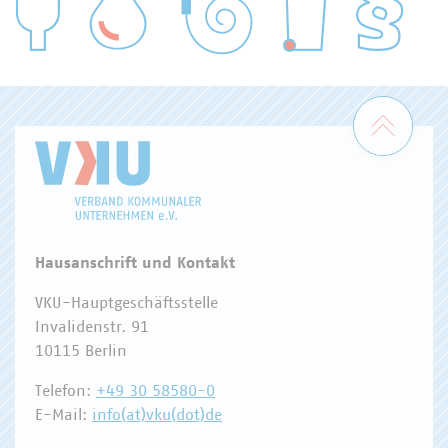
WASSER/ABWASSER
ENERGIEWIRTSCHAFT
ABFALLWIRTSCHAFT
RECHT
DIGITALISIERUNG/TK
Zum 
Hausanschrift und Kontakt
VKU-Hauptgeschäftsstelle
Invalidenstr. 91
10115 Berlin
Telefon:
+49 30 58580-0
E-Mail:
info(at)vku(dot)de