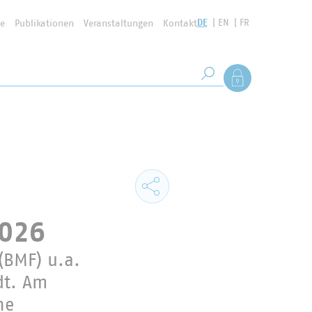
DE
EN
FR
se
Publikationen
Veranstaltungen
Kontakt
Suchbegriff
Als Mitglied anmel
Suche starten
2026
(BMF) u.a.
dt. Am
ne