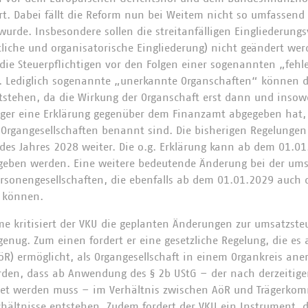
t. Dabei fällt die Reform nun bei Weitem nicht so umfassend 
 wurde. Insbesondere sollen die streitanfälligen Eingliederun
ftliche und organisatorische Eingliederung) nicht geändert wer
 die Steuerpflichtigen vor den Folgen einer sogenannten „f
. Lediglich sogenannte „unerkannte Organschaften“ können 
tstehen, da die Wirkung der Organschaft erst dann und insowei
ger eine Erklärung gegenüber dem Finanzamt abgegeben hat, 
n Organgesellschaften benannt sind. Die bisherigen Regelungen
 des Jahres 2028 weiter. Die o.g. Erklärung kann ab dem 01.0
eben werden. Eine weitere bedeutende Änderung bei der ums
Personengesellschaften, die ebenfalls ab dem 01.01.2029 auch
n können.
me kritisiert der VKU die geplanten Änderungen zur umsatzste
genug. Zum einen fordert er eine gesetzliche Regelung, die es
AöR) ermöglicht, als Organgesellschaft in einem Organkreis an
rden, dass ab Anwendung des § 2b UStG – der nach derzeitig
t werden muss – im Verhältnis zwischen AöR und Trägerkomm
hältnisse entstehen. Zudem fordert der VKU ein Instrument, d