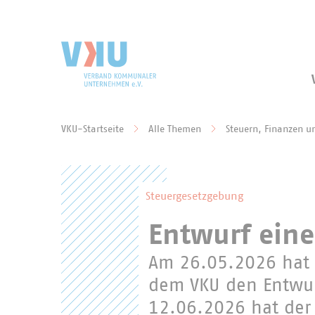
Zum Hauptinhalt springen
Zur Suche springen
VKU-Startseite
Alle Themen
Steuern, Finanzen u
Sie befinden sich hier:
Steuergesetzgebung
Entwurf eine
Am 26.05.2026 hat 
dem VKU den Entwur
12.06.2026 hat der