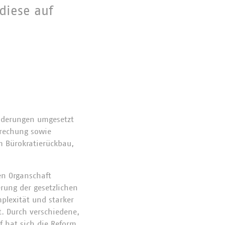
diese auf
Änderungen umgesetzt
prechung sowie
 Bürokratierückbau,
en Organschaft
erung der gesetzlichen
plexität und starker
t. Durch verschiedene,
 hat sich die Reform