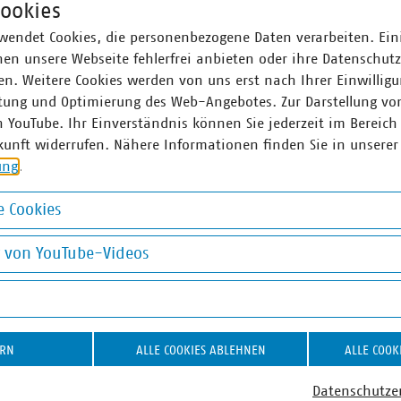
ookies
ner
wendet Cookies, die personenbezogene Daten verarbeiten. Ein
en unsere Webseite fehlerfrei anbieten oder ihre Datenschut
n. Weitere Cookies werden von uns erst nach Ihrer Einwilligu
as Meyer
tung und Optimierung des Web-Angebotes. Zur Darstellung vo
chsleiter Steuern, Finanzen
n YouTube. Ihr Einverständnis können Sie jederzeit im Bereich
ffentliche Bäder
kunft widerrufen. Nähere Informationen finden Sie in unserer
0 58580-138
ung
.
at)vku(dot)de
 Cookies
okies
g von YouTube-Videos
on YouTube-Videos
b UStG
ERN
ALLE COOKIES ABLEHNEN
ALLE COOK
Datenschutze