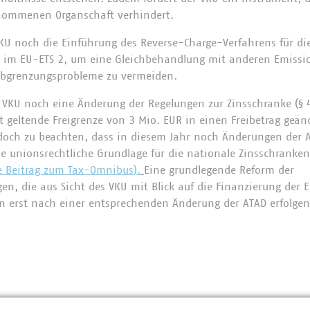
enommenen Organschaft verhindert.
KU noch die Einführung des Reverse-Charge-Verfahrens für di
l im EU-ETS 2, um eine Gleichbehandlung mit anderen Emissio
Abgrenzungsprobleme zu vermeiden.
r VKU noch eine Änderung der Regelungen zur Zinsschranke (§ 4
it geltende Freigrenze von 3 Mio. EUR in einen Freibetrag geä
och zu beachten, dass in diesem Jahr noch Änderungen der 
die unionsrechtliche Grundlage für die nationale Zinsschranke
e Beitrag zum Tax-Omnibus).
Eine grundlegende Reform der
en, die aus Sicht des VKU mit Blick auf die Finanzierung der
nn erst nach einer entsprechenden Änderung der ATAD erfolge