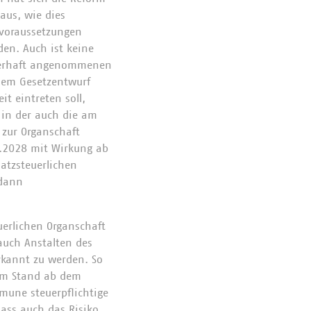
aus, wie dies
gsvoraussetzungen
den. Auch ist keine
ehlerhaft angenommenen
dem Gesetzentwurf
t eintreten soll,
in der auch die am
 zur Organschaft
1.2028 mit Wirkung ab
atzsteuerlichen
 dann
uerlichen Organschaft
 auch Anstalten des
erkannt zu werden. So
em Stand ab dem
une steuerpflichtige
ass auch das Risiko