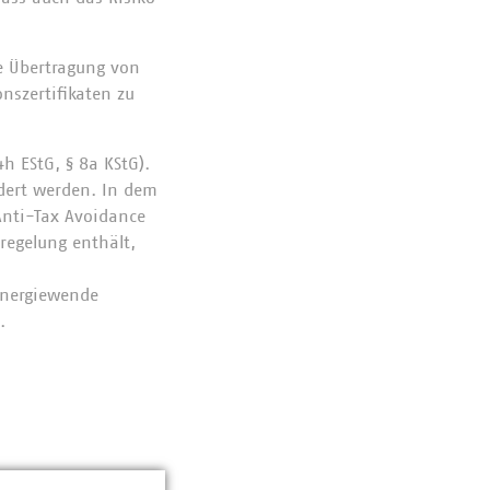
e Übertragung von
nszertifikaten zu
h EStG, § 8a KStG).
ndert werden. In dem
Anti-Tax Avoidance
nregelung enthält,
 Energiewende
n.