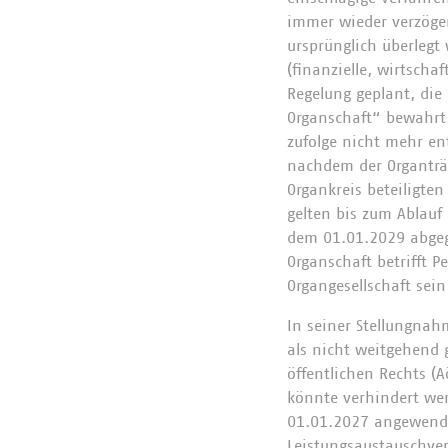
immer wieder verzöger
ursprünglich überlegt
(finanzielle, wirtscha
Regelung geplant, die
Organschaft“ bewahrt
zufolge nicht mehr en
nachdem der Organträ
Organkreis beteiligte
gelten bis zum Ablauf
dem 01.01.2029 abgeg
Organschaft betrifft 
Organgesellschaft sei
In seiner Stellungnah
als nicht weitgehend 
öffentlichen Rechts (
könnte verhindert we
01.01.2027 angewende
Leistungsaustauschver