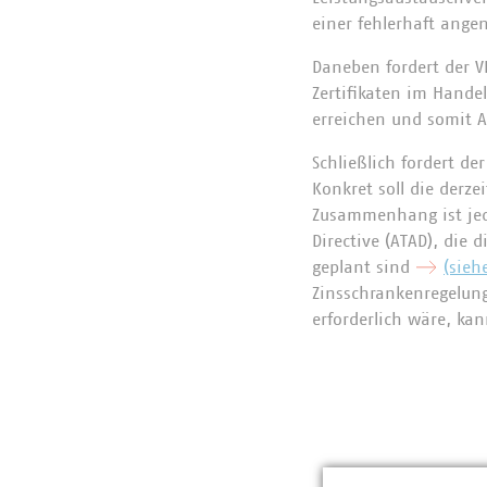
einer fehlerhaft ang
Daneben fordert der V
Zertifikaten im Hande
erreichen und somit 
Schließlich fordert de
Konkret soll die derze
Zusammenhang ist jed
Directive (ATAD), die 
geplant sind
(sieh
Zinsschrankenregelung
erforderlich wäre, ka