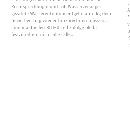
3
Rechtsprechung damit, ob Wasserversorger
A
gezahlte Wasserentnahmeentgelte anteilig dem
F
Gewerbeertrag wieder hinzurechnen müssen.
v
Einem aktuellen BFH-Urteil zufolge bleibt
u
festzuhalten: nicht alle Fälle…
K
e