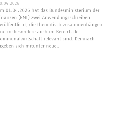
0.04.2026
Zum 01.
m 01.04.2026 hat das Bundesministerium der
Bezug a
inanzen (BMF) zwei Anwendungsschreiben
Anlagen 
eröffentlicht, die thematisch zusammenhängen
von Ent
nd insbesondere auch im Bereich der
zwingen
ommunalwirtschaft relevant sind. Demnach
Verbrau
rgeben sich mitunter neue…