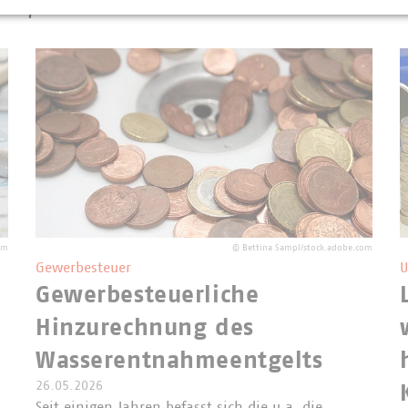
ern, Finanzen und öffentliche Bäder
om
©
Bettina Sampl/stock.adobe.com
Gewerbesteuer
U
Gewerbesteuerliche
Hinzurechnung des
Wasserentnahmeentgelts
26.05.2026
Seit einigen Jahren befasst sich die u.a. die