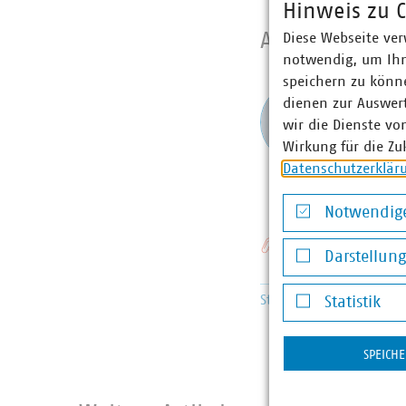
Hinweis zu C
Ansprechpart
Diese Webseite ver
notwendig, um Ihn
speichern zu könne
Andre
dienen zur Auswer
Berei
wir die Dienste vo
und ö
Wirkung für die Zu
+49 3
Datenschutzerklär
meyer(
Notwendige
Notwendige Co
Schlagworte
Darstellun
Darstellung v
Steuern
Organschaft
§2
Statistik
Statistik
SPEICH