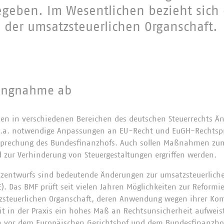
geben. Im Wesentlichen bezieht sich 
 der umsatzsteuerlichen Organschaft.
lungnahme ab
len in verschiedenen Bereichen des deutschen Steuerrechts 
t u.a. notwendige Anpassungen an EU-Recht und EuGH-Rechts
sprechung des Bundesfinanzhofs. Auch sollen Maßnahmen zum
nd zur Verhinderung von Steuergestaltungen ergriffen werden.
etzentwurfs sind bedeutende Änderungen zur umsatzsteuerlich
). Das BMF prüft seit vielen Jahren Möglichkeiten zur Reformi
zsteuerlichen Organschaft, deren Anwendung wegen ihrer Kom
it in der Praxis ein hohes Maß an Rechtsunsicherheit aufweis
en vor dem Europäischen Gerichtshof und dem Bundesfinanzhof