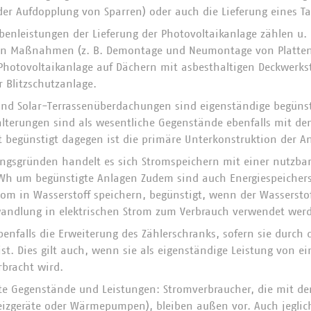
der Aufdopplung von Sparren) oder auch die Lieferung eines T
benleistungen der Lieferung der Photovoltaikanlage zählen u.
en Maßnahmen (z. B. Demontage und Neumontage von Platten
Photovoltaikanlage auf Dächern mit asbesthaltigen Deckwerks
 Blitzschutzanlage.
und Solar-Terrassenüberdachungen sind eigenständige begünst
terungen sind als wesentliche Gegenstände ebenfalls mit dem
t begünstigt dagegen ist die primäre Unterkonstruktion der A
ngsgründen handelt es sich Stromspeichern mit einer nutzba
Wh um begünstigte Anlagen Zudem sind auch Energiespeichers
rom in Wasserstoff speichern, begünstigt, wenn der Wasserstof
andlung in elektrischen Strom zum Verbrauch verwendet wer
benfalls die Erweiterung des Zählerschranks, sofern sie durch
ist. Dies gilt auch, wenn sie als eigenständige Leistung von 
bracht wird.
te Gegenstände und Leistungen: Stromverbraucher, die mit de
eizgeräte oder Wärmepumpen), bleiben außen vor. Auch jegli