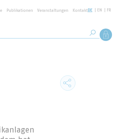
DE
EN
FR
se
Publikationen
Veranstaltungen
Kontakt
Suchbegriff
Als Mitglied anmel
Suche starten
aikanlagen