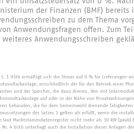
en ein Umsatzsteuersatz von 0 %. Nac
isterium der Finanzen (BMF) bereits 
wendungsschreiben zu dem Thema vorg
 von Anwendungsfragen offen. Zum Tei
n weiteres Anwendungsschreiben geklä
1 S. 1 UStG ermäßigt sich die Steuer auf 0 % für Lieferungen 
otovoltaikanlage, einschließlich der für den Betrieb einer Ph
nten und der Speicher, die dazu dienen, den mit Solarmodul
Photovoltaikanlage auf oder in der Nähe von Privatwohnung
eren Gebäuden, die für dem Gemeinwohl dienende Tätigkeiten
oraussetzungen des Satzes 1 gelten als erfüllt, wenn die install
e laut Marktstammdatenregister nicht mehr als 30 kW (peak) 
 Nr. 4 UstG unterliegt auch die Installation dieser Anlagen de