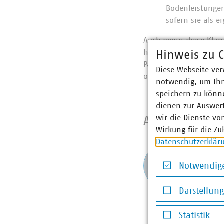
Bodenleistunge
sofern sie als 
Auch wenn diese Klars
helfen werden, sind na
Hinweis zu C
Parallelen gezogen we
Diese Webseite ver
ob sich die Finanzver
notwendig, um Ihn
speichern zu könne
dienen zur Auswer
wir die Dienste vo
Ansprechpart
Wirkung für die Zu
Datenschutzerklär
Andre
Berei
Notwendige
und ö
Notwendige Co
+49 3
Darstellun
meyer(
Darstellung v
Statistik