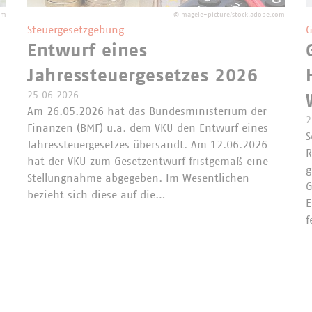
om
©
magele-picture/stock.adobe.com
Steuergesetzgebung
G
Entwurf eines
Jahressteuergesetzes 2026
25.06.2026
Am 26.05.2026 hat das Bundesministerium der
2
Finanzen (BMF) u.a. dem VKU den Entwurf eines
S
Jahressteuergesetzes übersandt. Am 12.06.2026
R
hat der VKU zum Gesetzentwurf fristgemäß eine
g
Stellungnahme abgegeben. Im Wesentlichen
G
bezieht sich diese auf die…
E
f