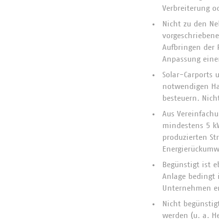
Verbreiterung o
Nicht zu den Ne
vorgeschrieben
Aufbringen der 
Anpassung einer
Solar-Carports 
notwendigen Hal
besteuern. Nich
Aus Vereinfachu
mindestens 5 k
produzierten St
Energierückumw
Begünstigt ist e
Anlage bedingt 
Unternehmen er
Nicht begünstig
werden (u. a. H