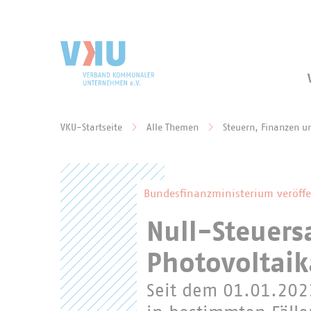
Zum Hauptinhalt springen
Zur Suche springen
VKU-Startseite
Alle Themen
Steuern, Finanzen u
Sie befinden sich hier:
Bundesfinanzministerium veröff
Null-Steuers
Photovoltai
Seit dem 01.01.2023