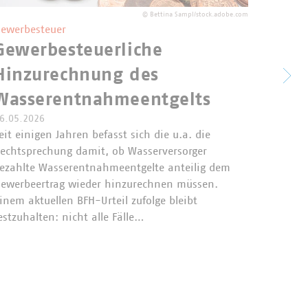
©
Bettina Sampl/stock.adobe.com
ewerbesteuer
Gewerbesteuerliche
Leis
Hinzurechnung des
wirt
Wasserentnahmeentgelts
hohe
6.05.2026
eit einigen Jahren befasst sich die u.a. die
Kom
echtsprechung damit, ob Wasserversorger
ezahlte Wasserentnahmeentgelte anteilig dem
Am 01.0
ewerbeertrag wieder hinzurechnen müssen.
Finanze
inem aktuellen BFH-Urteil zufolge bleibt
veröffe
estzuhalten: nicht alle Fälle…
und ins
Kommuna
ergeben