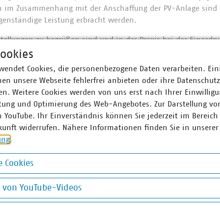
n im Zusammenhang mit der Anschaffung der PV-Anlage sind n
eigenständige Leistung erbracht werden.
tellungen zu begrüßen sind und in der Praxis bei der Einordnu
ch wie vor viele Sachverhalte ungeklärt, wobei in einigen Fäl
ookies
rden können und somit vertretbare Auslegungen möglich sind. 
wendet Cookies, die personenbezogene Daten verarbeiten. Ein
waltung in einem weiteren Schreiben zusätzliche Klarstellun
en unsere Webseite fehlerfrei anbieten oder ihre Datenschut
n. Weitere Cookies werden von uns erst nach Ihrer Einwilligu
tung und Optimierung des Web-Angebotes. Zur Darstellung vo
n YouTube. Ihr Einverständnis können Sie jederzeit im Bereich
ner
kunft widerrufen. Nähere Informationen finden Sie in unserer
ung
.
as Meyer
chsleiter Steuern, Finanzen
 Cookies
ffentliche Bäder
okies
0 58580-138
g von YouTube-Videos
at)vku(dot)de
on YouTube-Videos