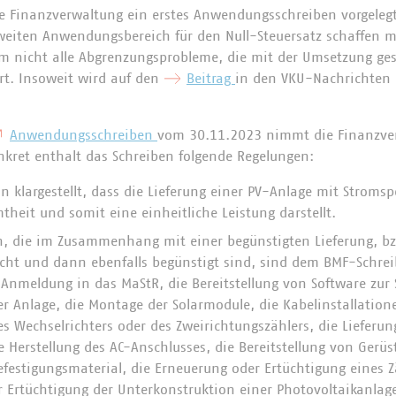
e Finanzverwaltung ein erstes Anwendungsschreiben vorgelegt
eiten Anwendungsbereich für den Null-Steuersatz schaffen mö
em nicht alle Abgrenzungsprobleme, die mit der Umsetzung ge
rt. Insoweit wird auf den
Beitrag
in den VKU-Nachrichten
Anwendungsschreiben
vom 30.11.2023 nimmt die Finanzve
onkret enthalt das Schreiben folgende Regelungen:
n klargestellt, dass die Lieferung einer PV-Anlage mit Stromsp
theit und somit eine einheitliche Leistung darstellt.
, die im Zusammenhang mit einer begünstigten Lieferung, bzw
cht und dann ebenfalls begünstigt sind, sind dem BMF-Schrei
nmeldung in das MaStR, die Bereitstellung von Software zur
 Anlage, die Montage der Solarmodule, die Kabelinstallatione
es Wechselrichters oder des Zweirichtungszählers, die Liefer
e Herstellung des AC-Anschlusses, die Bereitstellung von Gerü
efestigungsmaterial, die Erneuerung oder Ertüchtigung eines Z
 Ertüchtigung der Unterkonstruktion einer Photovoltaikanlage 