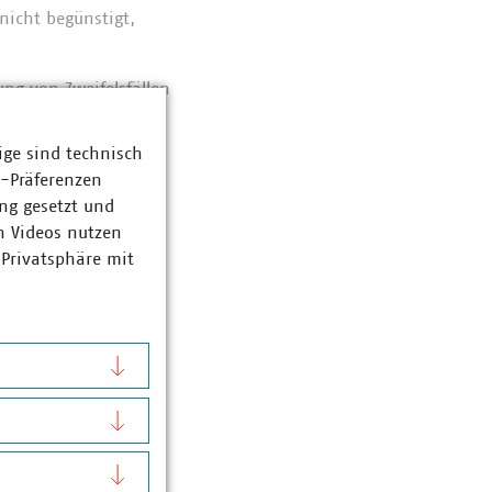
icht begünstigt,
ng von Zweifelsfällen
len ggf. auch
Es wird sich zeigen,
ige sind technisch
gen vornehmen wird.
z-Präferenzen
ng gesetzt und
n Videos nutzen
 Privatsphäre mit