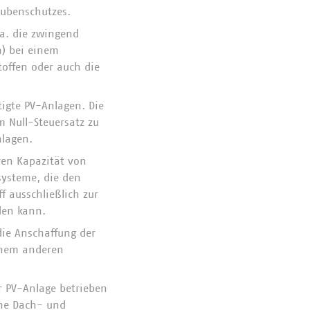
aubenschutzes.
 a. die zwingend
) bei einem
toffen oder auch die
igte PV-Anlagen. Die
 Null-Steuersatz zu
nlagen.
ren Kapazität von
ysteme, die den
f ausschließlich zur
den kann.
 die Anschaffung der
einem anderen
r PV-Anlage betrieben
che Dach- und