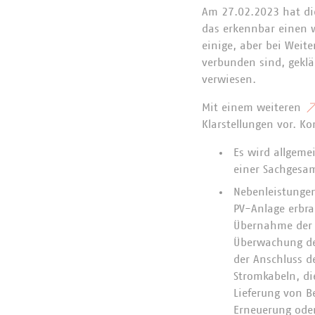
Am 27.02.2023 hat di
das erkennbar einen w
einige, aber bei Weit
verbunden sind, geklä
verwiesen.
Mit einem weiteren
Klarstellungen vor. K
Es wird allgemei
einer Sachgesam
Nebenleistungen
PV-Anlage erbra
Übernahme der A
Überwachung der
der Anschluss d
Stromkabeln, di
Lieferung von B
Erneuerung oder