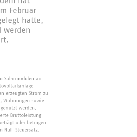
hdem hat
im Februar
elegt hatte,
l werden
rt.
von Solarmodulen an
otovoltaikanlage
en erzeugten Strom zu
en, Wohnungen sowie
 genutzt werden,
ierte Bruttoleistung
beträgt oder betragen
m Null-Steuersatz.