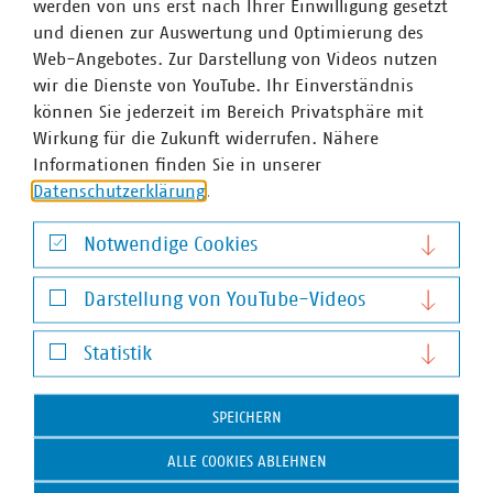
werden von uns erst nach Ihrer Einwilligung gesetzt
und dienen zur Auswertung und Optimierung des
VKU-Bereiche
Web-Angebotes. Zur Darstellung von Videos nutzen
wir die Dienste von YouTube. Ihr Einverständnis
können Sie jederzeit im Bereich Privatsphäre mit
Wirkung für die Zukunft widerrufen. Nähere
Informationen finden Sie in unserer
Datenschutzerklärung
.
WASSER/ABWASSER
ENERGIEWIRTSCHAFT
ABFALLWIRTSCHAFT
RECHT
DIGITALISIERUNG/TK
Notwendige Cookies
Zum 
Notwendige Cookies
Darstellung von YouTube-Videos
Darstellung von YouTube-Videos
Statistik
Statistik
SPEICHERN
Hausanschrift und Kontakt
ALLE COOKIES ABLEHNEN
VKU-Hauptgeschäftsstelle