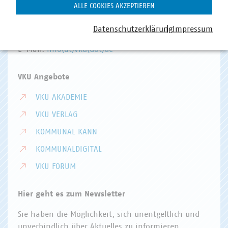
Invalidenstr. 91
ALLE COOKIES AKZEPTIEREN
10115 Berlin
Datenschutzerklärung
Impressum
Telefon:
+49 30 58580-0
E-Mail:
info(at)vku(dot)de
VKU Angebote
VKU AKADEMIE
VKU VERLAG
KOMMUNAL KANN
KOMMUNALDIGITAL
VKU FORUM
Hier geht es zum Newsletter
Sie haben die Möglichkeit, sich unentgeltlich und
unverbindlich über Aktuelles zu informieren.