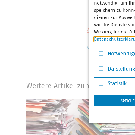
gietko
notwendig, um Ihn
speichern zu könne
dienen zur Auswer
wir die Dienste vo
Schlagworte
Wirkung für die Zu
Datenschutzerklär
Mobilität
Datengesetz
L
Notwendige
Notwendige Co
Darstellun
Darstellung v
Statistik
Weitere Artikel zum Thema Infra
Statistik
SPEICH