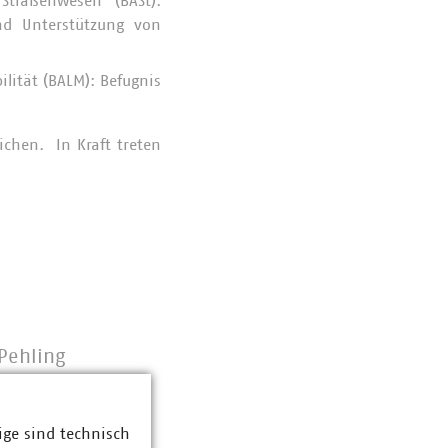
Straßenwesen (BASt):
nd Unterstützung von
lität (BALM): Befugnis
ichen. In Kraft treten
Pehling
eiter Elektromobilität
rtechnologien
0-383
ige sind technisch