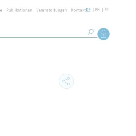
DE
EN
FR
se
Publikationen
Veranstaltungen
Kontakt
Suchbegriff
Als Mitglied anmel
Suche starten