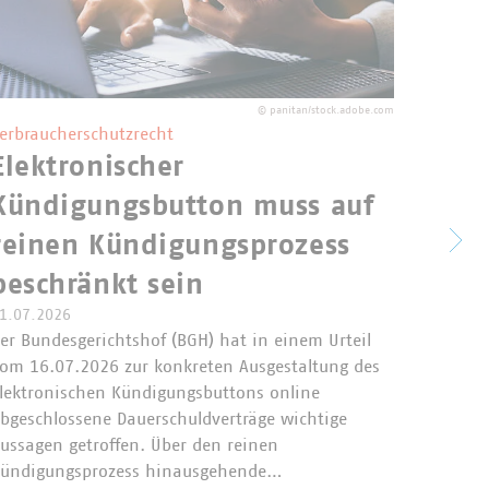
©
panitan/stock.adobe.com
erbraucherschutzrecht
Elektronischer
Nove
Kündigungsbutton muss auf
Krei
reinen Kündigungsprozess
Bun
beschränkt sein
legt
1.07.2026
er Bundesgerichtshof (BGH) hat in einem Urteil
om 16.07.2026 zur konkreten Ausgestaltung des
Das Bu
lektronischen Kündigungsbuttons online
26.06.2
bgeschlossene Dauerschuldverträge wichtige
Novelle
ussagen getroffen. Über den reinen
der Nov
ündigungsprozess hinausgehende…
chemisc