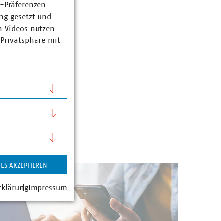
u(dot)de
z-Präferenzen
ng gesetzt und
n Videos nutzen
 Privatsphäre mit
IES AKZEPTIEREN
rklärung
Impressum