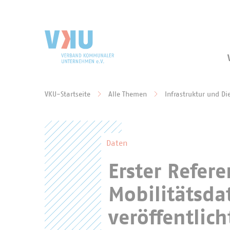
Zum Hauptinhalt springen
Zur Suche springen
VKU-Startseite
Alle Themen
Infrastruktur und Di
Sie befinden sich hier:
Daten
Erster Refer
Mobilitätsda
veröffentlich