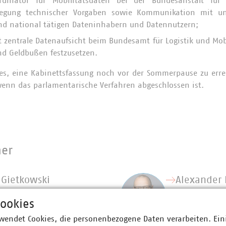
dinator für Mobilitätsdaten bei der Bundesanstalt für 
tlegung technischer Vorgaben sowie Kommunikation mit u
nd national tätigen Dateninhabern und Datennutzern;
 zentrale Datenaufsicht beim Bundesamt für Logistik und Mobi
d Geldbußen festzusetzen.
 es, eine Kabinettsfassung noch vor der Sommerpause zu erre
enn das parlamentarische Verfahren abgeschlossen ist.
ner
a Gietkowski
Alexander 
ebietsleiterin Nachhaltige
Fachgebietsl
ookies
ität
und Speiche
0 58580-263
+49 30 5858
wendet Cookies, die personenbezogene Daten verarbeiten. Ein