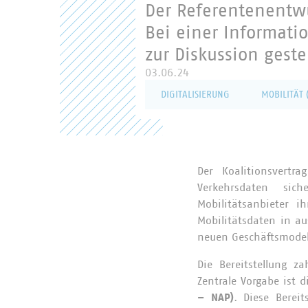
Der Referentenentwur
Bei einer Informati
zur Diskussion gestel
03.06.24
DIGITALISIERUNG
MOBILITÄT
Der Koalitionsvertra
Verkehrsdaten sic
Mobilitätsanbieter i
Mobilitätsdaten in a
neuen Geschäftsmodel
Die Bereitstellung z
Zentrale Vorgabe ist 
– NAP)
. Diese Berei