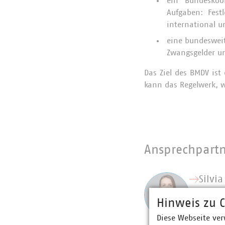
ein Bundeskoor
Aufgaben: Fes
international u
eine bundesweit
Zwangsgelder un
Das Ziel des BMDV ist
kann das Regelwerk, w
Ansprechpart
Silvi
Fachg
Hinweis zu C
Mobil
+49 3
Diese Webseite ver