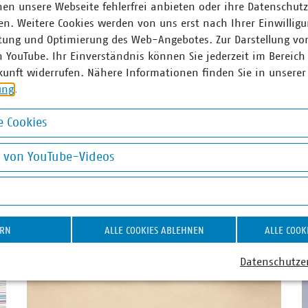
wski(at)vku(dot)de
pehling(at)vk
en unsere Webseite fehlerfrei anbieten oder ihre Datenschut
n. Weitere Cookies werden von uns erst nach Ihrer Einwilligu
tung und Optimierung des Web-Angebotes. Zur Darstellung vo
n YouTube. Ihr Einverständnis können Sie jederzeit im Bereich
kunft widerrufen. Nähere Informationen finden Sie in unserer
ung
.
adepunkte
 Cookies
okies
g von YouTube-Videos
on YouTube-Videos
struktur und Dienstleistungen
ERN
ALLE COOKIES ABLEHNEN
ALLE COOK
Datenschutze