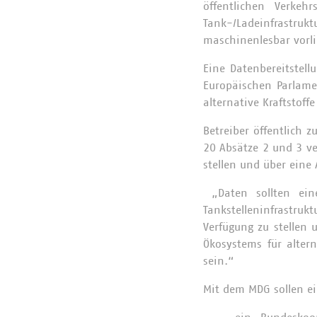
öffentlichen Verkeh
Tank-/Ladeinfrastr
maschinenlesbar vorl
Eine Datenbereitstel
Europäischen Parlame
alternative Kraftstof
Betreiber öffentlich z
20 Absätze 2 und 3 ve
stellen und über eine 
„Daten sollten ein
Tankstelleninfrastruk
Verfügung zu stellen 
Ökosystems für altern
sein.“
Mit dem MDG sollen e