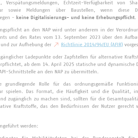
rs, Verspätungsmeldungen, Echtzeit-Verfügbarkeit von Sh
uktur sowie Meldungen über Baustellen, wenn diese Da
iegen -
keine Digitalisierungs- und keine Erhebungspflicht
.
lungspflicht an den NAP wird unter anderem in der Verordnu
nts und des Rates vom 13. September 2023 über den Aufbau 
fe und zur Aufhebung der
Richtlinie 2014/94/EU (AFIR)
vorges
ugänglicher Ladepunkte oder Zapfstellen für alternative Krafts
rpflichtet, ab dem 14. April 2025 statische und dynamische 
API-Schnittstelle an den NAP zu übermitteln.
e grundlegende Rolle für das ordnungsgemäße Funktion
tur spielen. Das Format, die Häufigkeit und die Qualität, 
und zugänglich zu machen sind, sollten für die Gesamtqualitä
ative Kraftstoffe, das den Bedürfnissen der Nutzer gerecht
ingeführt werden: