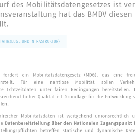
f des Mobilitätsdatengesetzes ist verö
onsveranstaltung hat das BMDV diesen
lt.
 (FAHRZEUGE UND INFRASTRUKTUR)
g fordert ein Mobilitätsdatengesetz (MDG), das eine fre
herstellt. Für eine nahtlose Mobilität sollen Verke
hre Echtzeitdaten unter fairen Bedingungen bereitstellen. 
usreichend hoher Qualität ist Grundlage für die Entwicklung
len.
ahlreicher Mobilitätsdaten ist weitgehend unionsrechtlich u
die
Datenbereitstellung über den Nationalen Zugangspunkt (
tstellungspflichten betreffen statische und dynamische Da