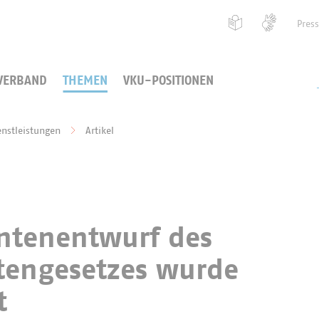
Pres
VERBAND
THEMEN
VKU-POSITIONEN
enstleistungen
Artikel
entenentwurf des
tengesetzes wurde
t