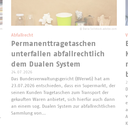
om
©
Daria Sol/stock.adobe.com
Abfallrecht
V
Permanenttragetaschen
unterfallen abfallrechtlich
dem Dualen System
24.07.2026
Das Bundesverwaltungsgericht (BVerwG) hat am
2
23.07.2026 entschieden, dass ein Supermarkt, der
D
seinen Kunden Tragetaschen zum Transport der
v
gekauften Waren anbietet, sich hierfür auch dann
e
an einem sog. Dualen System zur abfallrechtlichen
a
Sammlung von…
.
A
K