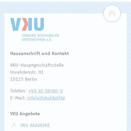
Zum 
Hausanschrift und Kontakt
VKU-Hauptgeschäftsstelle
Invalidenstr. 91
10115 Berlin
Telefon:
+49 30 58580-0
E-Mail:
info(at)vku(dot)de
VKU Angebote
VKU AKADEMIE