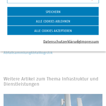
Alexander Neubauer
Statistik
Senior-Fachgebietsleiter Abfall- und
SPEICHERN
Wertstoffsammlung
+49 30 58580-165
ALLE COOKIES ABLEHNEN
neubauer(at)vku(dot)de
ALLE COOKIES AKZEPTIEREN
Schlagworte
Datenschutzerklärung
Impressum
Abfallsammlung
Abfalllogistik
Weitere Artikel zum Thema Infrastruktur und
Dienstleistungen