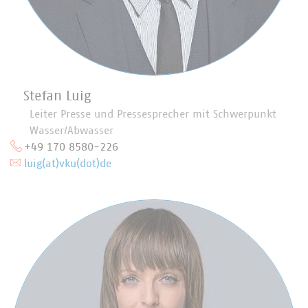
Stefan Luig
Leiter Presse und Pressesprecher mit Schwerpunkt
Wasser/Abwasser
+49 170 8580-226
luig(at)vku(dot)de