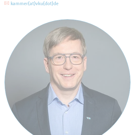
kammer(at)vku(dot)de