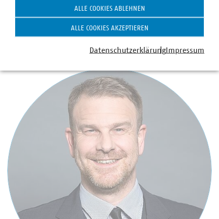
Public Affairs
ALLE COOKIES ABLEHNEN
+49 30 58580-221
ALLE COOKIES AKZEPTIEREN
+49 170 8580-221
schulze-grotkopp(at)vku(dot)de
Datenschutzerklärung
Impressum