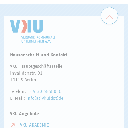
Zum 
Hausanschrift und Kontakt
VKU-Hauptgeschäftsstelle
Invalidenstr. 91
10115 Berlin
Telefon:
+49 30 58580-0
E-Mail:
info(at)vku(dot)de
VKU Angebote
VKU AKADEMIE