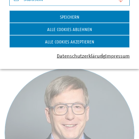
Statistik
Christine Schulze-Grotkopp
SPEICHERN
Geschäftsführerin Abteilung Kommunikation und
Public Affairs
ALLE COOKIES ABLEHNEN
+49 30 58580-221
ALLE COOKIES AKZEPTIEREN
+49 170 8580-221
schulze-grotkopp(at)vku(dot)de
Datenschutzerklärung
Impressum