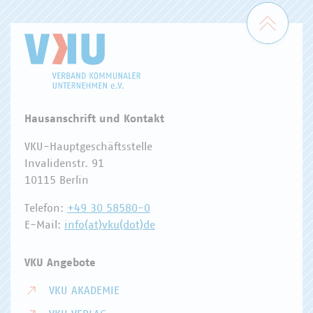
Zum 
Hausanschrift und Kontakt
VKU-Hauptgeschäftsstelle
Invalidenstr. 91
10115 Berlin
Telefon:
+49 30 58580-0
E-Mail:
info(at)vku(dot)de
VKU Angebote
VKU AKADEMIE