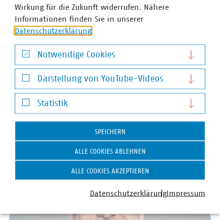
Wirkung für die Zukunft widerrufen. Nähere
Informationen finden Sie in unserer
Datenschutzerklärung
.
Christine Schulze-Grotkopp
Notwendige Cookies
Geschäftsführerin Abteilung Kommunikation und
Notwendige Cookies
Public Affairs
Darstellung von YouTube-Videos
+49 30 58580-221
Darstellung von YouTube-Videos
+49 170 8580-221
Statistik
schulze-grotkopp(at)vku(dot)de
Statistik
SPEICHERN
ALLE COOKIES ABLEHNEN
ALLE COOKIES AKZEPTIEREN
Datenschutzerklärung
Impressum