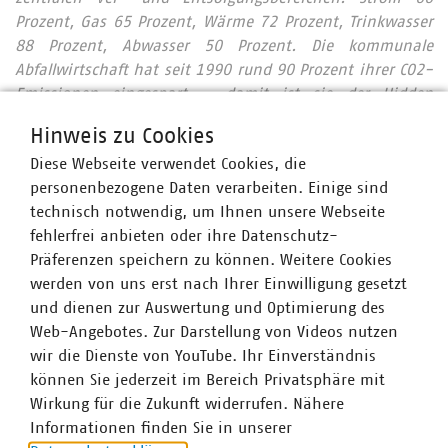
Prozent, Gas 65 Prozent, Wärme 72 Prozent, Trinkwasser
88 Prozent, Abwasser 50 Prozent. Die kommunale
Abfallwirtschaft hat seit 1990 rund 90 Prozent ihrer CO2-
Emissionen eingespart – damit ist sie der Hidden
Champion des Klimaschutzes. Immer mehr
Hinweis zu Cookies
Mitgliedsunternehmen engagieren sich im
Diese Webseite verwendet Cookies, die
Breitbandausbau und investieren pro Jahr über 1
personenbezogene Daten verarbeiten. Einige sind
Milliarde Euro.
Zahlen Daten Fakten 2025
technisch notwendig, um Ihnen unsere Webseite
Wir halten Deutschland am Laufen – denn Zukunft wird
fehlerfrei anbieten oder ihre Datenschutz-
vor Ort gemacht: Unser Beitrag für heute und morgen:
Präferenzen speichern zu können. Weitere Cookies
#Daseinsvorsorge. Unsere Positionen:
werden von uns erst nach Ihrer Einwilligung gesetzt
https://www.vku.de/vku-positionen/
und dienen zur Auswertung und Optimierung des
Web-Angebotes. Zur Darstellung von Videos nutzen
wir die Dienste von YouTube. Ihr Einverständnis
können Sie jederzeit im Bereich Privatsphäre mit
Ansprechpartner
Wirkung für die Zukunft widerrufen. Nähere
Informationen finden Sie in unserer