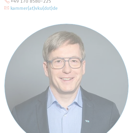
+49 170 8580-225
kammer(at)vku(dot)de