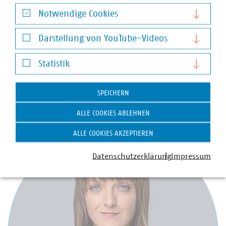
Notwendige Cookies
Notwendige Cookies
Darstellung von YouTube-Videos
Stefan Luig
Darstellung von YouTube-Videos
Statistik
Leiter Presse und Pressesprecher mit Schwerpunkt
Statistik
Wasser/Abwasser
+49 170 8580-226
SPEICHERN
luig(at)vku(dot)de
ALLE COOKIES ABLEHNEN
ALLE COOKIES AKZEPTIEREN
Datenschutzerklärung
Impressum