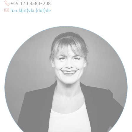
+49 170 8580-208
hauk(at)vku(dot)de