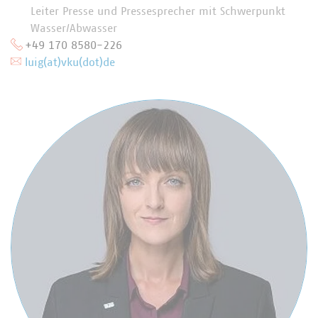
Leiter Presse und Pressesprecher mit Schwerpunkt
Wasser/Abwasser
+49 170 8580-226
luig(at)vku(dot)de