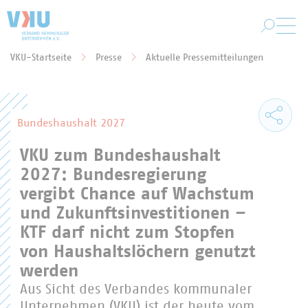
Zum Hauptinhalt springen
VKU-Startseite
Presse
Aktuelle Pressemitteilungen
Sie befinden sich hier:
Bundeshaushalt 2027
VKU zum Bundeshaushalt
2027: Bundesregierung
vergibt Chance auf Wachstum
und Zukunftsinvestitionen –
KTF darf nicht zum Stopfen
von Haushaltslöchern genutzt
werden
Aus Sicht des Verbandes kommunaler
Unternehmen (VKU) ist der heute vom