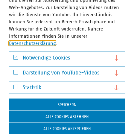
und dienen zur Auswertung und Optimierung des
Web-Angebotes. Zur Darstellung von Videos nutzen
wir die Dienste von YouTube. Ihr Einverständnis
können Sie jederzeit im Bereich Privatsphäre mit
Wirkung für die Zukunft widerrufen. Nähere
Informationen finden Sie in unserer
Datenschutzerklärung
.
Notwendige Cookies
Notwendige Cookies
Darstellung von YouTube-Videos
Christine Schulze-Grotkopp
Darstellung von YouTube-Videos
Geschäftsführerin Abteilung Kommunikation und
Statistik
Public Affairs
Statistik
+49 30 58580-221
SPEICHERN
+49 170 8580-221
schulze-grotkopp(at)vku(dot)de
ALLE COOKIES ABLEHNEN
ALLE COOKIES AKZEPTIEREN