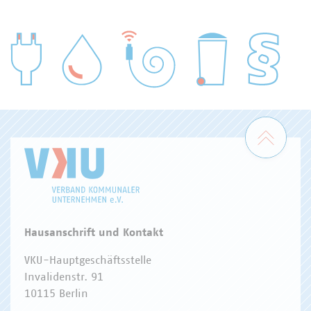
WASSER/ABWASSER
ENERGIEWIRTSCHAFT
ABFALLWIRTSCHAFT
RECHT
DIGITALISIERUNG/TK
Zum 
Hausanschrift und Kontakt
VKU-Hauptgeschäftsstelle
Invalidenstr. 91
10115 Berlin