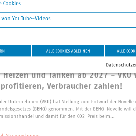
 Cookies
ernichtungsverbot für Textilien:
okies
rantwortung jetzt konsequent umse
g von YouTube-Videos
on YouTube-Videos
fen große Unternehmen in der EU bestimmte unverkaufte Textil
s und Schuhe grundsätzlich nicht mehr vernichten. Die Regelun
gn-Verordnung für nachhaltige Produkte (ESPR)…
ERN
ALLE COOKIES ABLEHNEN
ALLE COOK
Datenschutze
es BEHG
r Heizen und Tanken ab 2027 - VKU 
profitieren, Verbraucher zahlen!
er Unternehmen (VKU) hat Stellung zum Entwurf der Novelle 
andelsgesetzes (BEHG) genommen. Mit der BEHG-Novelle will d
Emissionshandel und damit für den CO2-Preis beim…
ziel, Stromrechnung