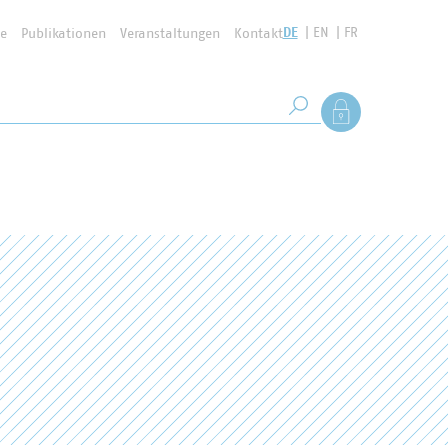
DE
EN
FR
se
Publikationen
Veranstaltungen
Kontakt
Suchbegriff
Als Mitglied anmel
Suche starten