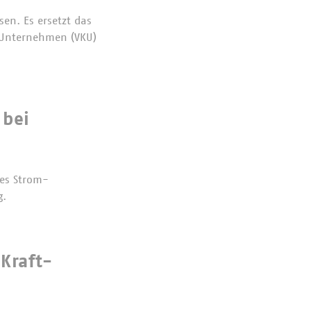
en. Es ersetzt das
 Unternehmen (VKU)
 bei
es Strom-
g.
Kraft-