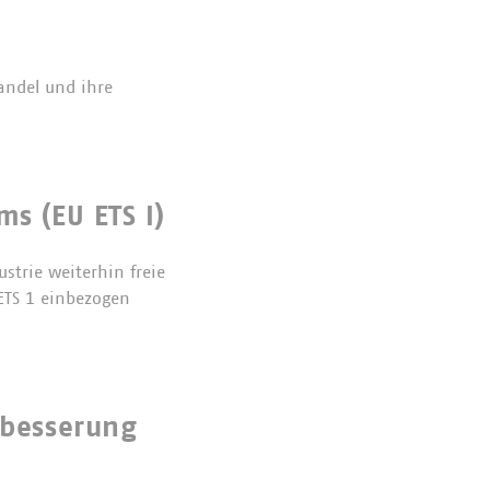
andel und ihre
s (EU ETS I)
ustrie weiterhin freie
 ETS 1 einbezogen
hbesserung