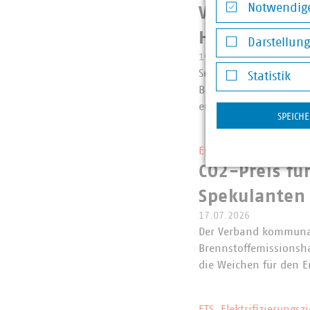
Notwendige
VKU zum EU-V
Notwendige Co
Herstellerve
Darstellun
19.07.2026
Darstellung v
Seit dem 19. Juli dür
Statistik
Bekleidungsaccessoire
Statistik
europäischen Ökodesi
SPEICH
Entwurf der Novelle d
CO2-Preis fü
Spekulanten 
17.07.2026
Der Verband kommunal
Brennstoffemissionsh
die Weichen für den 
ETS, Elektrifizierungs