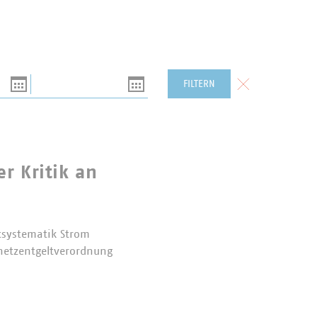
Bis
Formular zurück
FILTERN
r Kritik an
tsystematik Strom
mnetzentgeltverordnung