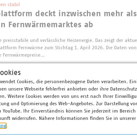
en stabil
lattform deckt inzwischen mehr als
en Fernwärmemarktes ab
 preisstabile und verlässliche Heizenergie. Das zeigt der aktue
lattform Fernwärme zum Stichtag 1. April 2026. Die Daten vo
Die Fernwärmepreise…
ookies
wendet Cookies, die personenbezogene Daten verarbeiten. Ein
schätzung zum Start der Verbändea
en unsere Webseite fehlerfrei anbieten oder ihre Datenschut
n. Weitere Cookies werden von uns erst nach Ihrer Einwilligu
hat die Verbändeanhörung für das Erneuerbaren-Energien-Ges
tung und Optimierung des Web-Angebotes. Zur Darstellung vo
et. Der Verband kommunaler Unternehmen (VKU) begrüßt wichti
n YouTube. Ihr Einverständnis können Sie jederzeit im Bereich
Erneuerbaren-Ausbau und…
kunft widerrufen. Nähere Informationen finden Sie in unserer
ung
.