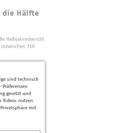
 die Hälfte
lle Halbjahresbericht
n inzwischen 710
ige sind technisch
nhörung
z-Präferenzen
ng gesetzt und
etz (EEG 2027) und
n Videos nutzen
ge Fortschritte bei
 Privatsphäre mit