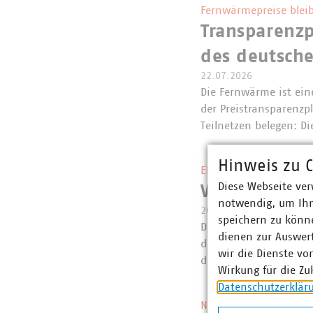
Fernwärmepreise bleib
Transparenzp
des deutsch
22.07.2026
Die Fernwärme ist eine
der Preistransparenzp
Teilnetzen belegen: 
Hinweis zu C
EEG und Netzpaket
Diese Webseite ver
VKU-Erstein
notwendig, um Ihn
20.07.2026
speichern zu könne
Die Bundesregierung 
dienen zur Auswer
das Netzpaket gestart
wir die Dienste vo
der Verzahnung von 
Wirkung für die Zu
Datenschutzerklär
Neue Regelung