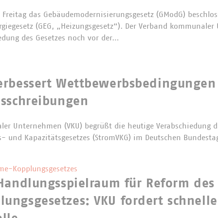
Freitag das Gebäudemodernisierungsgesetz (GModG) beschloss
rgiegesetz (GEG, „Heizungsgesetz“). Der Verband kommunaler
edung des Gesetzes noch vor der…
erbessert Wettbewerbsbedingungen
usschreibungen
er Unternehmen (VKU) begrüßt die heutige Verabschiedung d
s- und Kapazitätsgesetzes (StromVKG) im Deutschen Bundesta
me-Kopplungsgesetzes
Handlungsspielraum für Reform des 
ungsgesetzes: VKU fordert schnelle