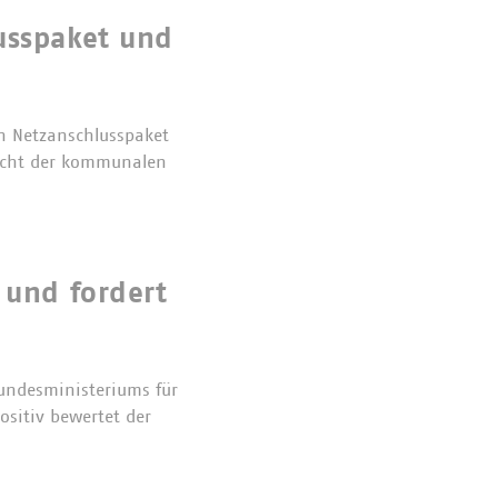
usspaket und
n Netzanschlusspaket
Sicht der kommunalen
 und fordert
undesministeriums für
ositiv bewertet der