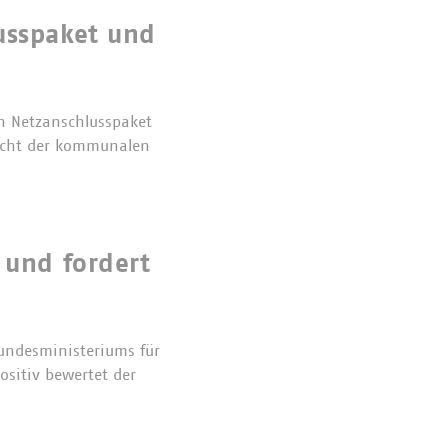
usspaket und
n Netzanschlusspaket
Sicht der kommunalen
 und fordert
undesministeriums für
ositiv bewertet der