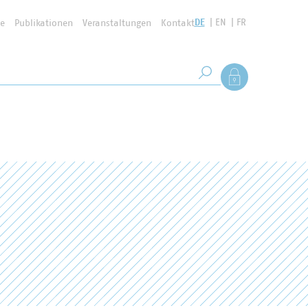
DE
EN
FR
se
Publikationen
Veranstaltungen
Kontakt
Suchbegriff
Als Mitglied anmel
Suche starten