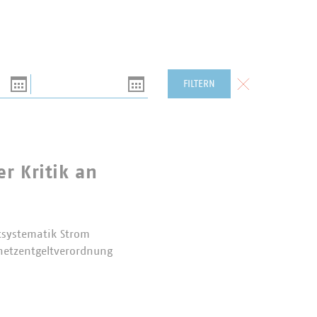
Bis
Formular zurück
FILTERN
r Kritik an
tsystematik Strom
mnetzentgeltverordnung