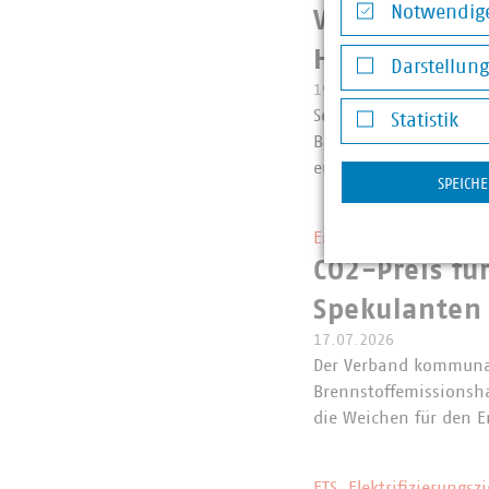
Notwendige
VKU zum EU-V
Notwendige Co
Herstellerve
Darstellun
19.07.2026
Darstellung v
Seit dem 19. Juli dür
Statistik
Bekleidungsaccessoire
Statistik
europäischen Ökodesi
SPEICH
Entwurf der Novelle d
CO2-Preis fü
Spekulanten 
17.07.2026
Der Verband kommunal
Brennstoffemissionsh
die Weichen für den 
ETS, Elektrifizierungs