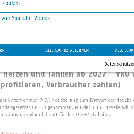
 Cookies
ernichtungsverbot für Textilien:
okies
rantwortung jetzt konsequent umse
g von YouTube-Videos
on YouTube-Videos
fen große Unternehmen in der EU bestimmte unverkaufte Textil
s und Schuhe grundsätzlich nicht mehr vernichten. Die Regelun
gn-Verordnung für nachhaltige Produkte (ESPR)…
ERN
ALLE COOKIES ABLEHNEN
ALLE COOK
Datenschutze
es BEHG
r Heizen und Tanken ab 2027 - VKU 
profitieren, Verbraucher zahlen!
er Unternehmen (VKU) hat Stellung zum Entwurf der Novelle 
andelsgesetzes (BEHG) genommen. Mit der BEHG-Novelle will d
Emissionshandel und damit für den CO2-Preis beim…
ziel, Stromrechnung