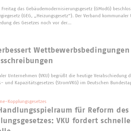
Freitag das Gebäudemodernisierungsgesetz (GModG) beschloss
rgiegesetz (GEG, „Heizungsgesetz“). Der Verband kommunaler
edung des Gesetzes noch vor der…
erbessert Wettbewerbsbedingungen
usschreibungen
er Unternehmen (VKU) begrüßt die heutige Verabschiedung d
s- und Kapazitätsgesetzes (StromVKG) im Deutschen Bundesta
me-Kopplungsgesetzes
Handlungsspielraum für Reform des 
ungsgesetzes: VKU fordert schnelle