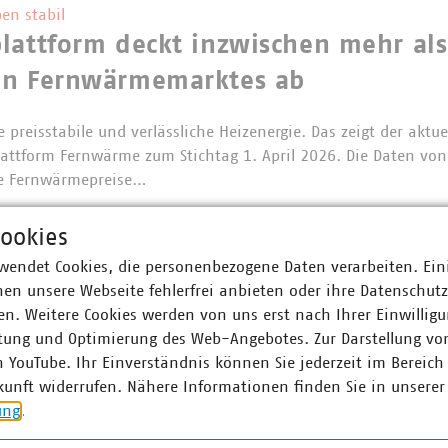
en stabil
lattform deckt inzwischen mehr als
en Fernwärmemarktes ab
 preisstabile und verlässliche Heizenergie. Das zeigt der aktue
lattform Fernwärme zum Stichtag 1. April 2026. Die Daten vo
Die Fernwärmepreise…
ookies
wendet Cookies, die personenbezogene Daten verarbeiten. Ein
schätzung zum Start der Verbändea
en unsere Webseite fehlerfrei anbieten oder ihre Datenschut
n. Weitere Cookies werden von uns erst nach Ihrer Einwilligu
hat die Verbändeanhörung für das Erneuerbaren-Energien-Ges
tung und Optimierung des Web-Angebotes. Zur Darstellung vo
et. Der Verband kommunaler Unternehmen (VKU) begrüßt wichti
n YouTube. Ihr Einverständnis können Sie jederzeit im Bereich
Erneuerbaren-Ausbau und…
kunft widerrufen. Nähere Informationen finden Sie in unserer
ung
.