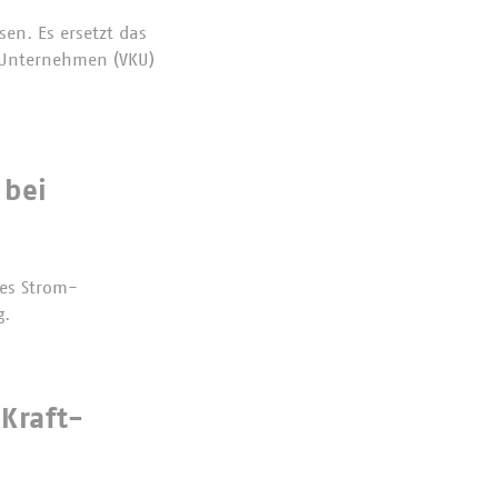
en. Es ersetzt das
 Unternehmen (VKU)
 bei
es Strom-
g.
Kraft-