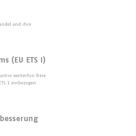
andel und ihre
s (EU ETS I)
ustrie weiterhin freie
 ETS 1 einbezogen
hbesserung