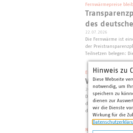
Fernwärmepreise bleib
Transparenzp
des deutsch
22.07.2026
Die Fernwärme ist eine
der Preistransparenzp
Teilnetzen belegen: 
Hinweis zu C
EEG und Netzpaket
Diese Webseite ver
VKU-Erstein
notwendig, um Ihn
20.07.2026
speichern zu könne
Die Bundesregierung 
dienen zur Auswer
das Netzpaket gestart
wir die Dienste vo
der Verzahnung von 
Wirkung für die Zu
Datenschutzerklär
Neue Regelung