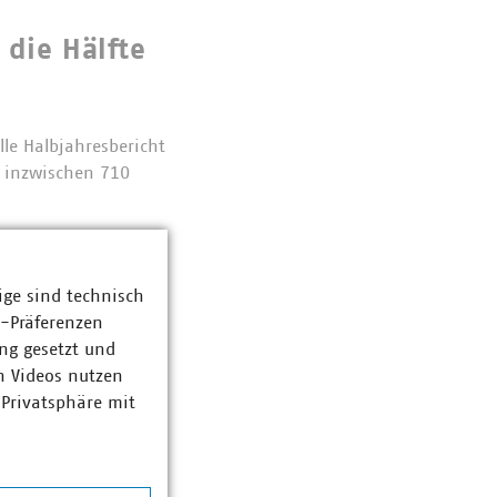
 die Hälfte
lle Halbjahresbericht
n inzwischen 710
ige sind technisch
nhörung
z-Präferenzen
ng gesetzt und
etz (EEG 2027) und
n Videos nutzen
ge Fortschritte bei
 Privatsphäre mit