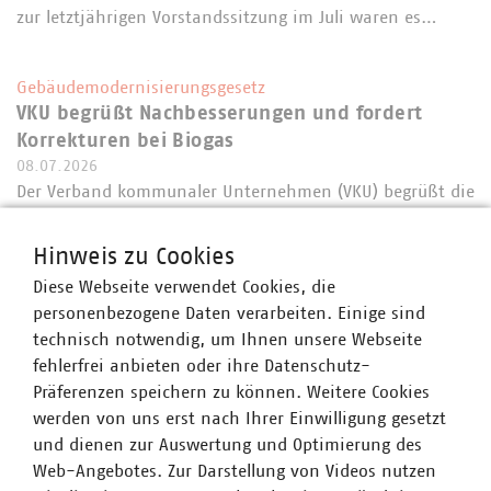
zur letztjährigen Vorstandssitzung im Juli waren es…
Gebäudemodernisierungsgesetz
VKU begrüßt Nachbesserungen und fordert
Korrekturen bei Biogas
08.07.2026
Der Verband kommunaler Unternehmen (VKU) begrüßt die
Einigung der Koalitionsfraktionen auf das
Gebäudemodernisierungsgesetz (GModG) und die heutige
Hinweis zu Cookies
Beschlussfassung im Ausschuss für Wirtschaft und
Diese Webseite verwendet Cookies, die
Energie. Auch wenn der Bundestag noch nicht…
personenbezogene Daten verarbeiten. Einige sind
technisch notwendig, um Ihnen unsere Webseite
fehlerfrei anbieten oder ihre Datenschutz-
Statement zum EU-Pflanzenschutzrecht
Präferenzen speichern zu können. Weitere Cookies
VKU warnt vor weiteren Lockerungen im EU-
werden von uns erst nach Ihrer Einwilligung gesetzt
Pflanzenschutzrecht - Unbefristete Pestizid-
und dienen zur Auswertung und Optimierung des
Zulassungen gefährden Trinkwasserressourcen
Web-Angebotes. Zur Darstellung von Videos nutzen
07.07.2026