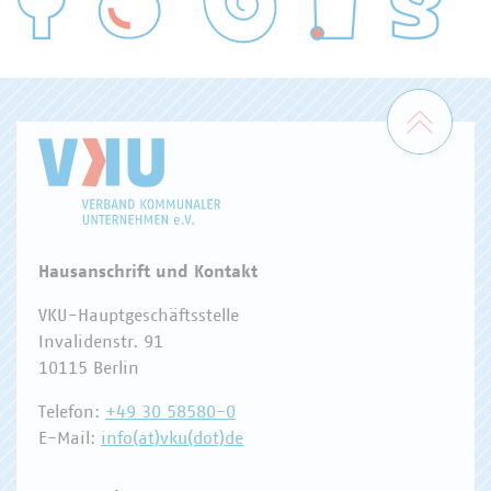
WASSER/ABWASSER
ENERGIEWIRTSCHAFT
ABFALLWIRTSCHAFT
RECHT
DIGITALISIERUNG/TK
Zum 
Hausanschrift und Kontakt
VKU-Hauptgeschäftsstelle
Invalidenstr. 91
10115 Berlin
Telefon:
+49 30 58580-0
E-Mail:
info(at)vku(dot)de