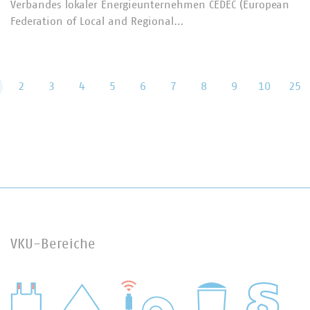
Verbandes lokaler Energieunternehmen CEDEC (European
Federation of Local and Regional…
2
3
4
5
6
7
8
9
10
25
VKU-Bereiche