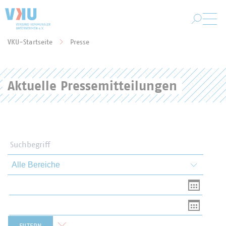
Zum Hauptinhalt springen
VKU-Startseite
Presse
Sie befinden sich hier:
Aktuelle Pressemitteilungen
Suchbegriff
Themen und Bereiche
Von
Bis
Formular zurücksetzen