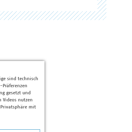
ige sind technisch
z-Präferenzen
ng gesetzt und
n Videos nutzen
 Privatsphäre mit