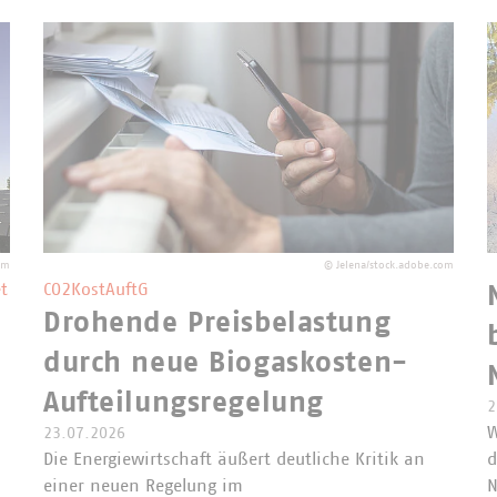
om
©
Jelena/stock.adobe.com
t
CO2KostAuftG
Drohende Preisbelastung
durch neue Biogaskosten-
Aufteilungsregelung
2
W
23.07.2026
Die Energiewirtschaft äußert deutliche Kritik an
d
einer neuen Regelung im
N