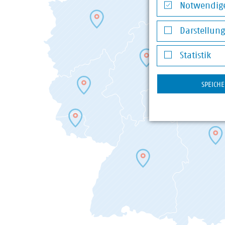
Hessen
Notwendige
Niedersachsen/Bremen
Notwendige Co
Nord
Darstellun
Nordrhein-Westfalen
Darstellung v
Rheinland-Pfalz
Statistik
Saarland
Statistik
Sachsen
SPEICH
Sachsen-Anhalt
Thüringen
Landesgruppen in der Abfallwirtschaft