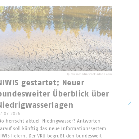
©
mirkomedia/stock.adobe.com
NIWIS gestartet: Neuer
bundesweiter Überblick über
Vert
Niedrigwasserlagen
näch
7.07.2026
Kom
o herrscht aktuell Niedrigwasser? Antworten
arauf soll künftig das neue Informationssystem
ents
IWIS liefern. Der VKU begrüßt den bundesweit