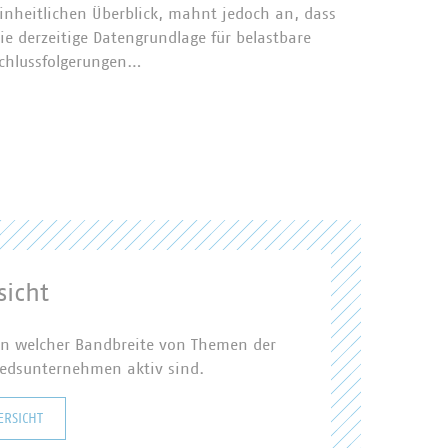
inheitlichen Überblick, mahnt jedoch an, dass
Künstlic
ie derzeitige Datengrundlage für belastbare
Zukunft
chlussfolgerungen…
diskuti
und Exp
kommun
einsetz
icht
, in welcher Bandbreite von Themen der
iedsunternehmen aktiv sind.
ERSICHT