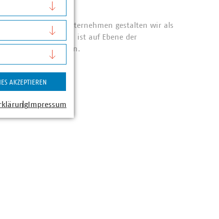
n
e 1.592 Mitgliedsunternehmen gestalten wir als
lwirtschaft. Der VKU ist auf Ebene der
äftsstellen vertreten.
IES AKZEPTIEREN
rklärung
Impressum