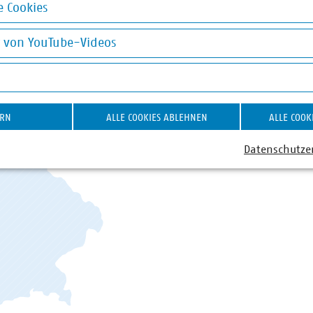
VKU in den Länder
 Cookies
okies
Gemeinsam mit und für unser
g von YouTube-Videos
VKU die Zukunft der Kommuna
on YouTube-Videos
Bundesländer mit Landesgesch
STANDORT WÄHLEN
ERN
ALLE COOKIES ABLEHNEN
ALLE COOK
Datenschutze