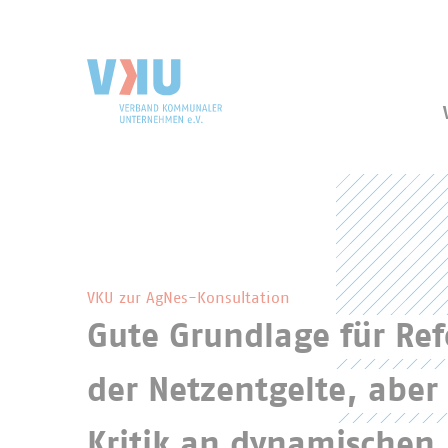
Zum Hauptinhalt springen
Zur Suche springen
VKU-Startseite
Hervorgehobene Inhalte des VKU
VKU zur AgNes-Konsultation
Gute Grundlage für Re
der Netzentgelte, aber 
Kritik an dynamischen 