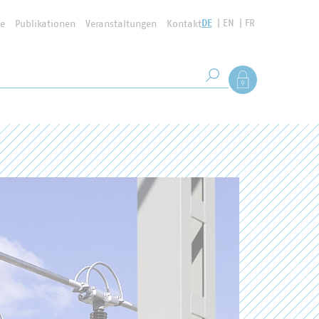
DE
EN
FR
se
Publikationen
Veranstaltungen
Kontakt
Suchbegriff
Als Mitglied anmel
Suche starten