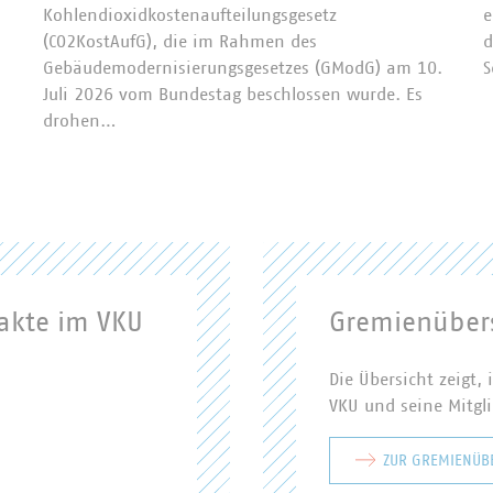
Kohlendioxidkostenaufteilungsgesetz
e
(CO2KostAufG), die im Rahmen des
d
Gebäudemodernisierungsgesetzes (GModG) am 10.
S
Juli 2026 vom Bundestag beschlossen wurde. Es
drohen…
akte im VKU
Gremienübers
Die Übersicht zeigt
VKU und seine Mitgl
ZUR GREMIENÜB