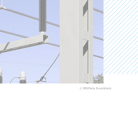
©
VKU/Felix Krumbholz