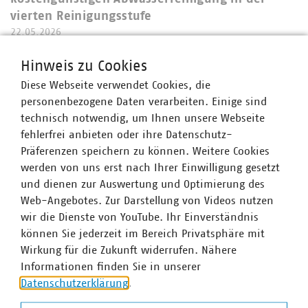
vierten Reinigungsstufe
22.05.2026
Eine keramische Membran, die durch Polyelektrolyt-
Hinweis zu Cookies
Beschichtungen funktionalisiert werden kann, sowie ein
Verfahren, welches die Anwendung von
Diese Webseite verwendet Cookies, die
Oxidationsmitteln und UV-Strahlung kombiniert haben
personenbezogene Daten verarbeiten. Einige sind
ihre Wirksamkeit im Labor bewiesen. Die Übertragung
technisch notwendig, um Ihnen unsere Webseite
in…
fehlerfrei anbieten oder ihre Datenschutz-
Präferenzen speichern zu können. Weitere Cookies
werden von uns erst nach Ihrer Einwilligung gesetzt
und dienen zur Auswertung und Optimierung des
Web-Angebotes. Zur Darstellung von Videos nutzen
Stellungnahmen und Publikationen
wir die Dienste von YouTube. Ihr Einverständnis
können Sie jederzeit im Bereich Privatsphäre mit
ALLE PUBLIKATIONEN
MEHR ZU STELLUNGNAHMEN UND PUBLIKATIONEN
Wirkung für die Zukunft widerrufen. Nähere
Informationen finden Sie in unserer
Datenschutzerklärung
.