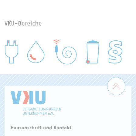
VKU-Bereiche
WASSER/ABWASSER
ENERGIEWIRTSCHAFT
ABFALLWIRTSCHAFT
RECHT
DIGITALISIERUNG/TK
Zum 
Hausanschrift und Kontakt