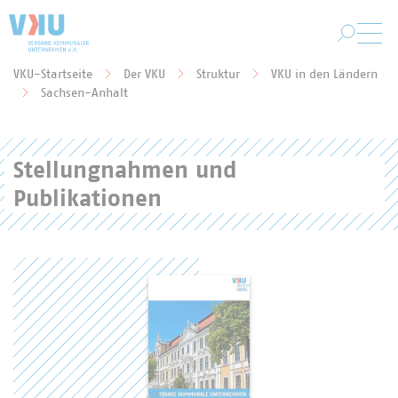
Zum Hauptinhalt springen
VKU-Startseite
Der VKU
Struktur
VKU in den Ländern
Sie befinden sich hier:
Sachsen-Anhalt
Stellungnahmen und
Publikationen