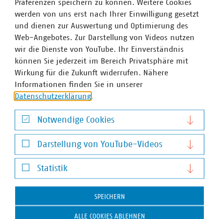
Präferenzen speichern zu können. Weitere Cookies
werden von uns erst nach Ihrer Einwilligung gesetzt
und dienen zur Auswertung und Optimierung des
Web-Angebotes. Zur Darstellung von Videos nutzen
VKU-Bereiche
wir die Dienste von YouTube. Ihr Einverständnis
können Sie jederzeit im Bereich Privatsphäre mit
Wirkung für die Zukunft widerrufen. Nähere
Informationen finden Sie in unserer
Datenschutzerklärung
.
WASSER/ABWASSER
ENERGIEWIRTSCHAFT
ABFALLWIRTSCHAFT
RECHT
DIGITALISIERUNG/TK
Notwendige Cookies
Notwendige Cookies
Zum 
Darstellung von YouTube-Videos
Darstellung von YouTube-Videos
Statistik
Statistik
SPEICHERN
Hausanschrift und Kontakt
ALLE COOKIES ABLEHNEN