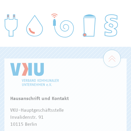
WASSER/ABWASSER
ENERGIEWIRTSCHAFT
ABFALLWIRTSCHAFT
RECHT
DIGITALISIERUNG/TK
Zum 
Hausanschrift und Kontakt
VKU-Hauptgeschäftsstelle
Invalidenstr. 91
10115 Berlin