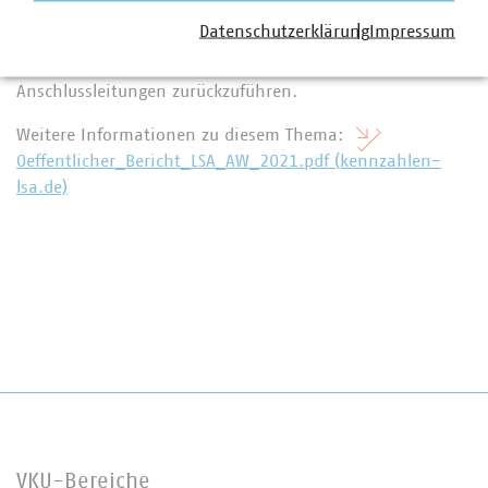
317 Prozent. Dies ist einerseits auf die hohen Baupreise
Datenschutzerklärung
Impressum
und andererseits auf die umfangreichen
Sanierungsmaßnahmen für Pumpwerke und
Anschlussleitungen zurückzuführen.
Weitere Informationen zu diesem Thema:
Oeffentlicher_Bericht_LSA_AW_2021.pdf (kennzahlen-
lsa.de)
VKU-Bereiche