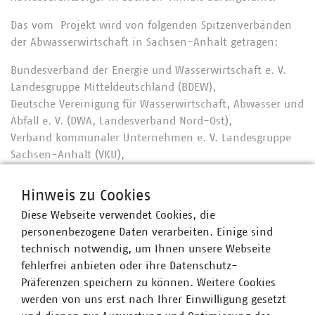
Das vom Projekt wird von folgenden Spitzenverbänden
der Abwasserwirtschaft in Sachsen-Anhalt getragen:
Bundesverband der Energie und Wasserwirtschaft e. V.
Landesgruppe Mitteldeutschland (BDEW),
Deutsche Vereinigung für Wasserwirtschaft, Abwasser und
Abfall e. V. (DWA, Landesverband Nord-Ost),
Verband kommunaler Unternehmen e. V. Landesgruppe
Sachsen-Anhalt (VKU),
Wasserverbandstag e. V. Bremen, Niedersachsen,
Sachsen-Anhalt (WVT)
Hinweis zu Cookies
Diese Webseite verwendet Cookies, die
Zusammen mit den Projektinitiierenden wurde das
personenbezogene Daten verarbeiten. Einige sind
bereits erprobte Kennzahlensystem für den Vergleich im
technisch notwendig, um Ihnen unsere Webseite
Sinne der Fortsetzung einer kontinuierlichen Arbeit
fehlerfrei anbieten oder ihre Datenschutz-
beibehalten. Ein erklärtes Ziel der Projektinitiierenden ist
Präferenzen speichern zu können. Weitere Cookies
es weiterhin, den Kennzahlenvergleich in regelmäßigen
werden von uns erst nach Ihrer Einwilligung gesetzt
Abständen zu wiederholen. Mit der erneuten