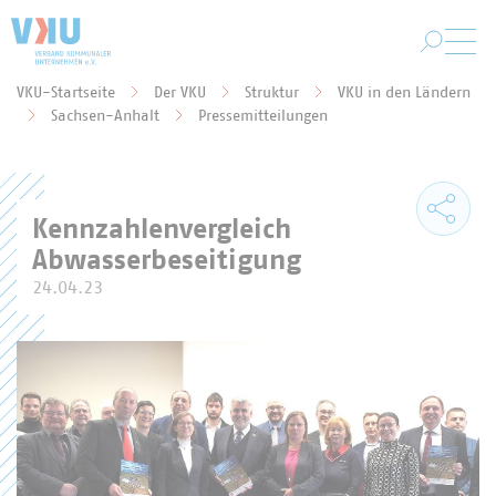
Zum Hauptinhalt springen
VKU-Startseite
Der VKU
Struktur
VKU in den Ländern
Sie befinden sich hier:
Sachsen-Anhalt
Pressemitteilungen
Kennzahlenvergleich
Abwasserbeseitigung
24.04.23