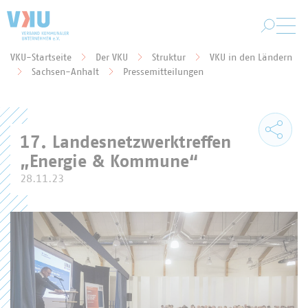
Zum Hauptinhalt springen
VKU-Startseite
Der VKU
Struktur
VKU in den Ländern
Sie befinden sich hier:
Sachsen-Anhalt
Pressemitteilungen
17. Landesnetzwerktreffen
„Energie & Kommune“
28.11.23