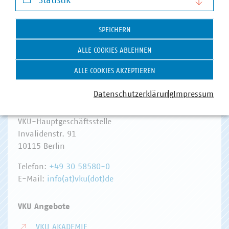
Statistik
DIGITALISIERUNG/TK
Statistik
Zum 
SPEICHERN
ALLE COOKIES ABLEHNEN
ALLE COOKIES AKZEPTIEREN
Datenschutzerklärung
Impressum
Hausanschrift und Kontakt
VKU-Hauptgeschäftsstelle
Invalidenstr. 91
10115 Berlin
Telefon:
+49 30 58580-0
E-Mail:
info(at)vku(dot)de
VKU Angebote
VKU AKADEMIE