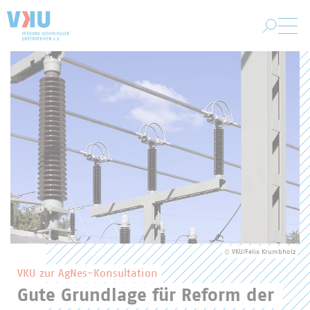
Zum Hauptinhalt springen
VKU-Startseite
Hervorgehobene Inhalte des VKU
©
VKU/Felix Krumbholz
VKU zur AgNes-Konsultation
Gute Grundlage für Reform der 