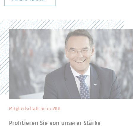
Baden-Württemberg
Bayern
Berlin/Brandenburg
Hessen
Niedersachsen/Bremen
Nord
Nordrhein-Westfalen
Rheinland-Pfalz
Saarland
Sachsen
Sachsen-Anhalt
Thüringen
Landesgruppen in der Abfallwirtschaft
Mitgliedschaft beim VKU
Profitieren Sie von unserer Stärke