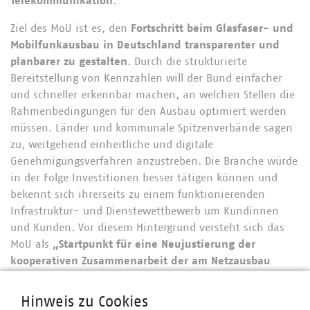
Telekommunikation
.
Ziel des MoU ist es, den
Fortschritt beim Glasfaser- und
Mobilfunkausbau in Deutschland transparenter und
planbarer zu gestalten
. Durch die strukturierte
Bereitstellung von Kennzahlen will der Bund einfacher
und schneller erkennbar machen, an welchen Stellen die
Rahmenbedingungen für den Ausbau optimiert werden
müssen. Länder und kommunale Spitzenverbände sagen
zu, weitgehend einheitliche und digitale
Genehmigungsverfahren anzustreben. Die Branche würde
in der Folge Investitionen besser tätigen können und
bekennt sich ihrerseits zu einem funktionierenden
Infrastruktur- und Dienstewettbewerb um Kundinnen
und Kunden. Vor diesem Hintergrund versteht sich das
MoU als
„Startpunkt für eine Neujustierung der
kooperativen Zusammenarbeit der am Netzausbau
beteiligten Akteure“
.
Hinweis zu Cookies
Kommunale Unternehmen
bilden laut dem Bericht des