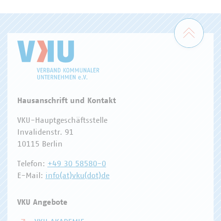
WASSER/ABWASSER
ENERGIEWIRTSCHAFT
ABFALLWIRTSCHAFT
RECHT
DIGITALISIERUNG/TK
Zum 
Hausanschrift und Kontakt
VKU-Hauptgeschäftsstelle
Invalidenstr. 91
10115 Berlin
Telefon:
+49 30 58580-0
E-Mail:
info(at)vku(dot)de
VKU Angebote