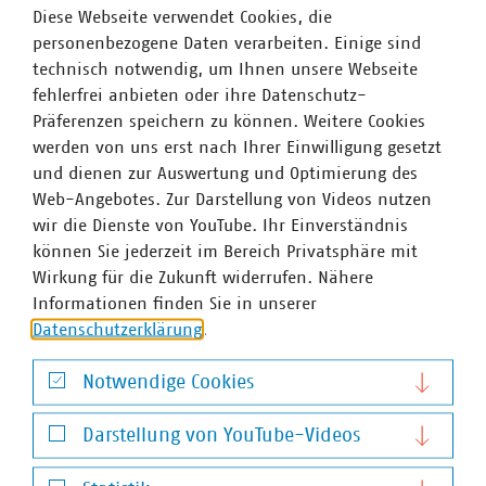
Diese Webseite verwendet Cookies, die
Bundesministeriums für Digitales und
personenbezogene Daten verarbeiten. Einige sind
Staatsmodernisierung zum Stand des Glasfaserausbaus in
technisch notwendig, um Ihnen unsere Webseite
Deutschland aus dem Jahre 2025 die
zweitgrößte
fehlerfrei anbieten oder ihre Datenschutz-
Unternehmenskategorie
im Bereich des
Präferenzen speichern zu können. Weitere Cookies
Glasfaserausbaus
. Mehr als jeder fünfte
werden von uns erst nach Ihrer Einwilligung gesetzt
Glasfaseranschluss wurde von ihnen hergestellt. Überdies
und dienen zur Auswertung und Optimierung des
bieten kommunale Unternehmen Standorte für
Web-Angebotes. Zur Darstellung von Videos nutzen
Mobilfunkantennen sowie deren Anschluss an das
wir die Dienste von YouTube. Ihr Einverständnis
Glasfaser- und Stromnetz an.
können Sie jederzeit im Bereich Privatsphäre mit
Um das MoU umzusetzen, wird der
Stakeholderdialog
Wirkung für die Zukunft widerrufen. Nähere
verstetigt
. In diesem Zuge wird er auch mit anderen
Informationen finden Sie in unserer
Formaten und Gremien wie dem Gigabitforum der
Datenschutzerklärung
.
Bundesnetzagentur, in dem der VKU ebenfalls
mitarbeitet, verzahnt.
Notwendige Cookies
Notwendige Cookies
Darstellung von YouTube-Videos
Darstellung von YouTube-Videos
Ansprechpartner